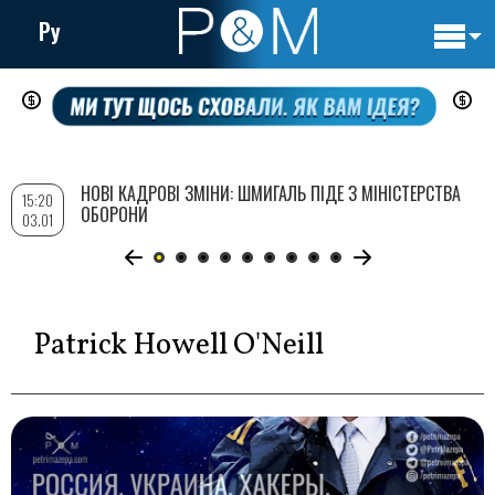
Ру
Основн
Перейти
навигац
до
основного
вмісту
НОВІ КАДРОВІ ЗМІНИ: ШМИГАЛЬ ПІДЕ З МІНІСТЕРСТВА
15:20
ОБОРОНИ
03.01
Patrick Howell O'Neill