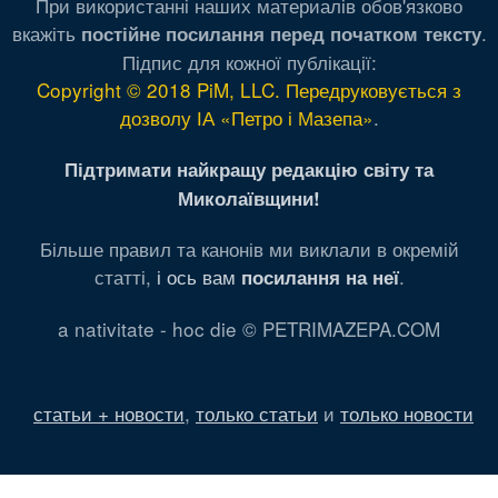
При використанні наших материалів обов'язково
вкажіть
.
постійне посилання перед початком тексту
Підпис для кожної публікації:
Copyright © 2018 PiM, LLC. Передруковується з
дозволу ІА «Петро і Мазепа»
.
Підтримати найкращу редакцію світу та
Миколаївщини!
Більше правил та канонів ми виклали в окремій
статті,
і ось вам
.
посилання на неї
a nativitate - hoc die © PETRIMAZEPA.COM
статьи + новости
,
только статьи
и
только новости