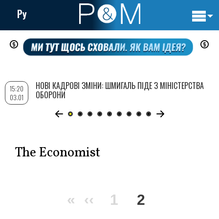
Ру
Основн
Перейти
навигац
до
основного
вмісту
НОВІ КАДРОВІ ЗМІНИ: ШМИГАЛЬ ПІДЕ З МІНІСТЕРСТВА
15:20
ОБОРОНИ
03.01
The Economist
Розбивка
Перша
«
Попередня
‹‹
Сторінка
1
Поточна
2
на
сторінки