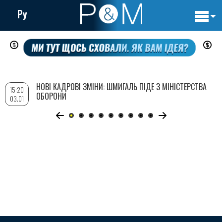
Ру
Основн
Перейти
навигац
до
основного
вмісту
НОВІ КАДРОВІ ЗМІНИ: ШМИГАЛЬ ПІДЕ З МІНІСТЕРСТВА
15:20
ОБОРОНИ
03.01