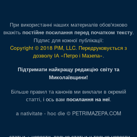
При використанні наших материалів обов'язково
вкажіть
.
постійне посилання перед початком тексту
Підпис для кожної публікації:
Copyright © 2018 PiM, LLC. Передруковується з
дозволу ІА «Петро і Мазепа»
.
Підтримати найкращу редакцію світу та
Миколаївщини!
Більше правил та канонів ми виклали в окремій
статті,
і ось вам
.
посилання на неї
a nativitate - hoc die © PETRIMAZEPA.COM
статьи + новости
,
только статьи
и
только новости