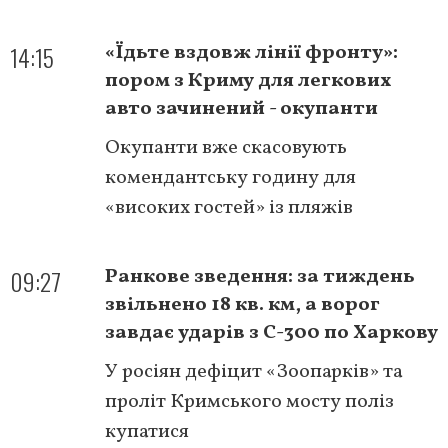
14:15
«Їдьте вздовж лінії фронту»:
пором з Криму для легкових
авто зачинений - окупанти
Окупанти вже скасовують
комендантську годину для
«високих гостей» із пляжів
09:27
Ранкове зведення: за тиждень
звільнено 18 кв. км, а ворог
завдає ударів з С-300 по Харкову
У росіян дефіцит «Зоопарків» та
проліт Кримського мосту поліз
купатися