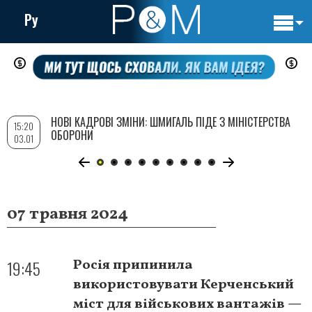
Ру
Основн
Перейти
навигац
до
основного
вмісту
НОВІ КАДРОВІ ЗМІНИ: ШМИГАЛЬ ПІДЕ З МІНІСТЕРСТВА
15:20
ОБОРОНИ
03.01
07 травня 2024
19:45
Росія припинила
використовувати Керченський
міст для військових вантажів —