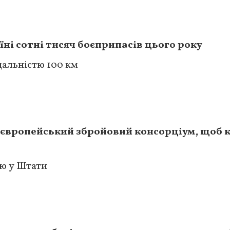
їні сотні тисяч боєприпасів цього року
дальністю 100 км
 європейський збройовий консорціум, щоб 
ію у Штати