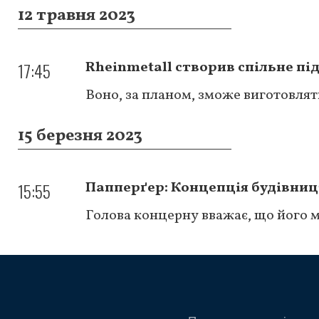
12 травня 2023
17:45
Rheinmetall створив спільне п
Воно, за планом, зможе виготовляти
15 березня 2023
15:55
Папперґер: Концепція будівницт
Голова концерну вважає, що його м