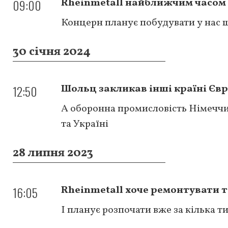
09:00
Rheinmetall найближчим часом 
Концерн планує побудувати у нас 
30 січня 2024
12:50
Шольц закликав інші країні Єв
А оборонна промисловість Німеччи
та Україні
28 липня 2023
16:05
Rheinmetall хоче ремонтувати т
І планує розпочати вже за кілька т