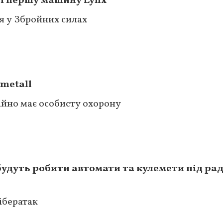
ні першу машину Lynx
я у Збройних силах
nmetall
ійно має особисту охорону
 будуть робити автомати та кулемети під ра
ібератак