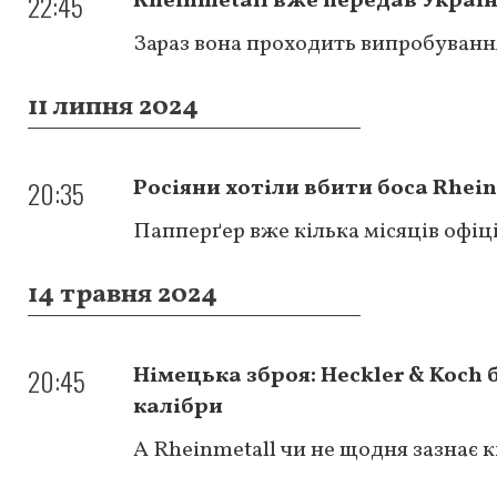
22:45
Rheinmetall вже передав Украї
Зараз вона проходить випробуванн
11 липня 2024
20:35
Росіяни хотіли вбити боса Rhei
Папперґер вже кілька місяців офіц
14 травня 2024
20:45
Німецька зброя: Heckler & Koch
калібри
А Rheinmetall чи не щодня зазнає к