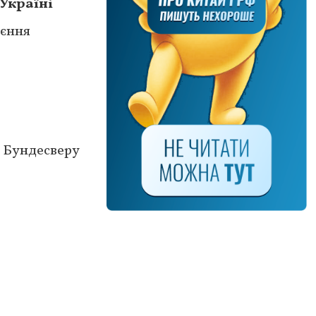
Україні
оєння
ї Бундесверу