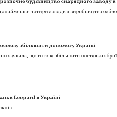
розпочне будівництво снарядного заводу в 
щонайменше чотири заводи з виробництва озбр
росоюзу збільшити допомогу Україні
ни заявила, що готова збільшити поставки збро
анки Leopard в Україні
ижнів