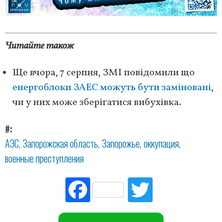
Читайте також
Ще вчора, 7 серпня, ЗМІ повідомили що
енергоблоки ЗАЕС можуть бути заміновані
,
чи у них може зберігатися вибухівка.
#
АЭС
Запорожская область
Запорожье
оккупация
военные преступления
Fac
Tw
ebo
itte
ok
r