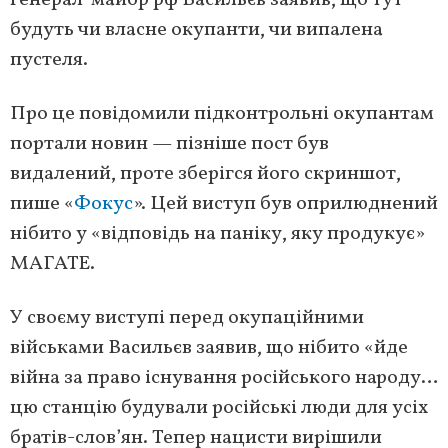
генерал-майор рф Васильєв заявив, що тут
будуть чи власне окупанти, чи випалена
пустеля.
Про це повідомили підконтрольні окупантам
портали новин — пізніше пост був
видалений, проте зберігся його скриншот,
пише «
Фокус
». Цей виступ був оприлюднений
нібито у «відповідь на паніку, яку продукує»
МАГАТЕ.
У своєму виступі перед окупаційними
військами Васильєв заявив, що нібито «йде
війна за право існування російського народу…
цю станцію будували російські люди для усіх
братів-слов’ян. Тепер нацисти вирішили