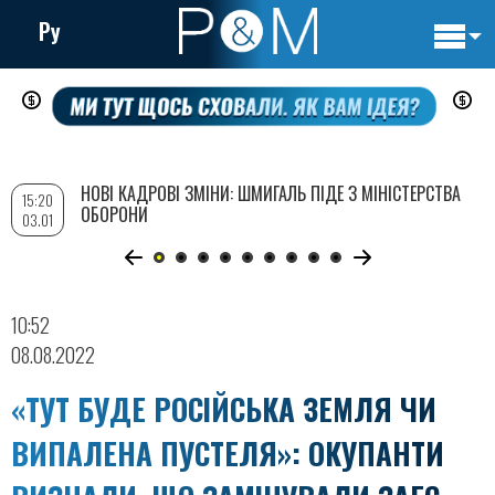
Ру
Основн
Перейти
навигац
до
основного
вмісту
НОВІ КАДРОВІ ЗМІНИ: ШМИГАЛЬ ПІДЕ З МІНІСТЕРСТВА
15:20
ОБОРОНИ
03.01
10:52
08.08.2022
«ТУТ БУДЕ РОСІЙСЬКА ЗЕМЛЯ ЧИ
ВИПАЛЕНА ПУСТЕЛЯ»: ОКУПАНТИ