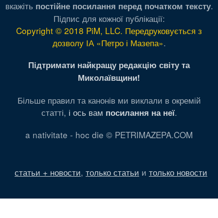
вкажіть
.
постійне посилання перед початком тексту
Підпис для кожної публікації:
Copyright © 2018 PiM, LLC. Передруковується з
дозволу ІА «Петро і Мазепа»
.
Підтримати найкращу редакцію світу та
Миколаївщини!
Більше правил та канонів ми виклали в окремій
статті,
і ось вам
.
посилання на неї
a nativitate - hoc die © PETRIMAZEPA.COM
статьи + новости
,
только статьи
и
только новости