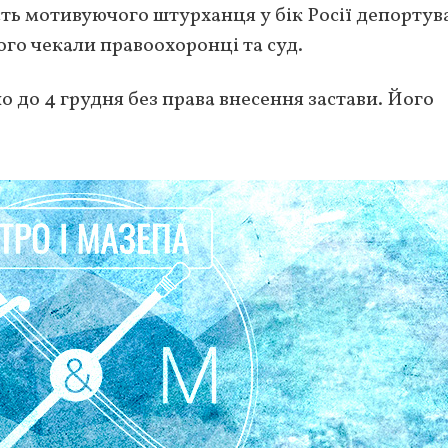
ть мотивуючого штурханця у бік Росії депортув
ого чекали правоохоронці та суд.
 до 4 грудня без права внесення застави. Його