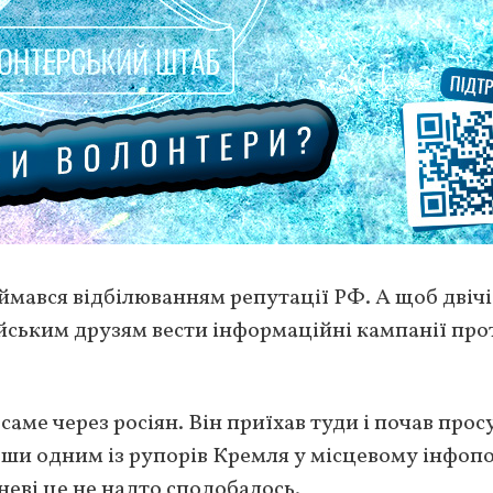
ймався відбілюванням репутації РФ. А щоб двічі
ійським друзям вести інформаційні кампанії про
аме через росіян. Він приїхав туди і почав прос
вши одним із рупорів Кремля у місцевому інфопо
неві це не надто сподобалось.