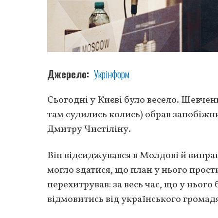
Джерело
Укрінформ
Сьогодні у Києві було весело. Шевче
там судились колись) обрав запобіжни
Дмитру Чистіліну.
Він відсиджувався в Молдові й випра
могло здатися, що план у нього прости
перехитрував: за весь час, що у ньог
відмовитись від українського громад