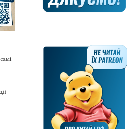
 самі
ції