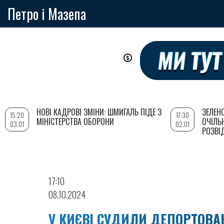
Петро і Мазепа
Перейти
до
основного
вмісту
НОВІ КАДРОВІ ЗМІНИ: ШМИГАЛЬ ПІДЕ З
ЗЕЛЕН
15:20
17:30
МІНІСТЕРСТВА ОБОРОНИ
ОЧІЛЬ
03.01
02.01
РОЗВІ
17:10
08.10.2024
У КИЄВІ СУДИЛИ ДЕПОРТОВА