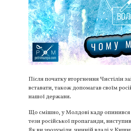
Після початку вторгнення Чистілін за
вставати, також допомагав своїм рос
нашої держави.
Що смішно, у Молдові кадр опинився с
тези російської пропаганди, виступи
Як ви зрозуміли, чинній владі у Киши