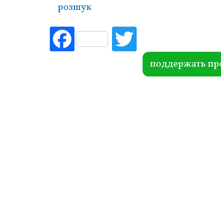
розшук
Fac
Tw
ebo
itte
ok
r
поддержать пр