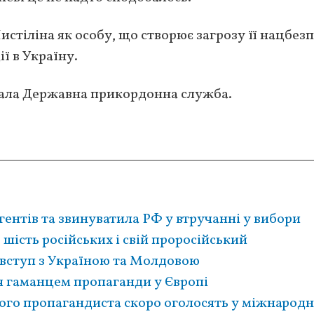
стіліна як особу, що створює загрозу її нацбезпе
ї в Україну.
ідала Державна прикордонна служба.
гентів та звинуватила РФ у втручанні у вибори
 шість російських і свій проросійський
 вступ з Україною та Молдовою
я гаманцем пропаганди у Європі
кого пропагандиста скоро оголосять у міжнарод