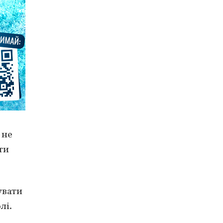
 не
ти
увати
лі.