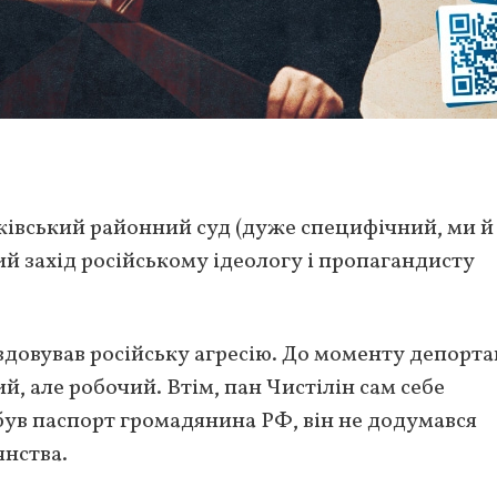
нківський районний суд (дуже специфічний, ми й
й захід російському ідеологу і пропагандисту
вдовував російську агресію. До моменту депорта
й, але робочий. Втім, пан Чистілін сам себе
о був паспорт громадянина РФ, він не додумався
янства.