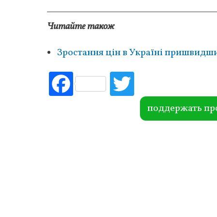
Читайте також
Зростання цін в Україні пришвидши
Fac
Tw
ebo
itte
ok
r
поддержать пр