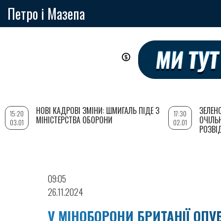
Петро і Мазепа
Перейти
до
основного
вмісту
НОВІ КАДРОВІ ЗМІНИ: ШМИГАЛЬ ПІДЕ З
ЗЕЛЕН
15:20
17:30
МІНІСТЕРСТВА ОБОРОНИ
ОЧІЛЬ
03.01
02.01
РОЗВІ
09:05
26.11.2024
У МІНОБОРОНИ БРИТАНІЇ ОП