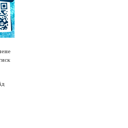
лене
тиск
ід