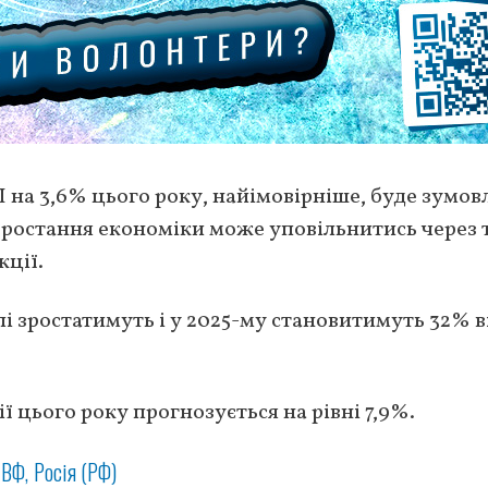
П на 3,6% цього року, найімовірніше, буде зумов
зростання економіки може уповільнитись через 
кції.
і зростатимуть і у 2025-му становитимуть 32% в
ї цього року прогнозується на рівні 7,9%.
ВФ
Росія (РФ)