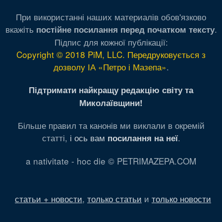
При використанні наших материалів обов'язково
вкажіть
.
постійне посилання перед початком тексту
Підпис для кожної публікації:
Copyright © 2018 PiM, LLC. Передруковується з
дозволу ІА «Петро і Мазепа»
.
Підтримати найкращу редакцію світу та
Миколаївщини!
Більше правил та канонів ми виклали в окремій
статті,
і ось вам
.
посилання на неї
a nativitate - hoc die © PETRIMAZEPA.COM
статьи + новости
,
только статьи
и
только новости