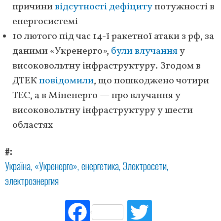
причини
відсутності дефіциту
потужності в
енергосистемі
10 лютого під час 14-ї ракетної атаки з рф, за
даними «Укренерго»,
були влучання
у
високовольтну інфраструктуру. Згодом в
ДТЕК
повідомили
, що пошкоджено чотири
ТЕС, а в Міненерго — про влучання у
високовольтну інфраструктуру у шести
областях
#
Україна
«Укренерго»
енергетика
Электросети
электроэнергия
Fac
Tw