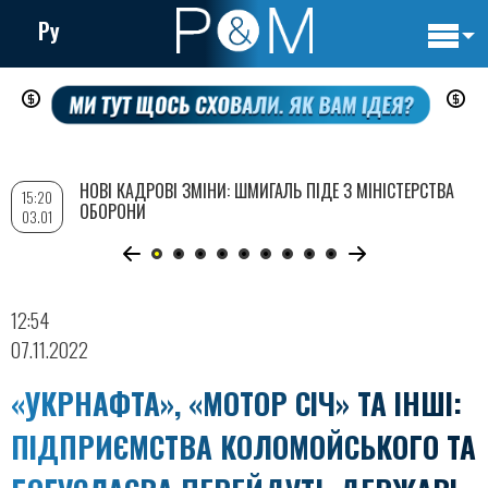
Ру
Основн
Перейти
навигац
до
основного
вмісту
НОВІ КАДРОВІ ЗМІНИ: ШМИГАЛЬ ПІДЕ З МІНІСТЕРСТВА
15:20
ОБОРОНИ
03.01
12:54
07.11.2022
«УКРНАФТА», «МОТОР СІЧ» ТА ІНШІ:
ПІДПРИЄМСТВА КОЛОМОЙСЬКОГО ТА