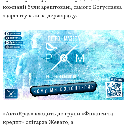
компанії були арештовані, самого Богуслаєва
заарештували за держзраду.
«АвтоКраз» входить до групи «Фінанси та
кредит» олігарха Жеваго, а