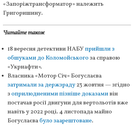
«Запоріжтрансформатор» належить
Григоришину.
Читайте також
18 вересня детективи НАБУ
прийшли з
обшуками до Коломойського
за справою
«Укрнафти».
Власника «Мотор Січ» Богуслаєва
затримали за держзраду
23 жовтня — згідно
з
оприлюдненими пізніше доказами
він
постачав росії двигуни для вертольотів вже
навіть у 2022 році. 4 листопада майно
Богуслаєва
було заарештоване
.