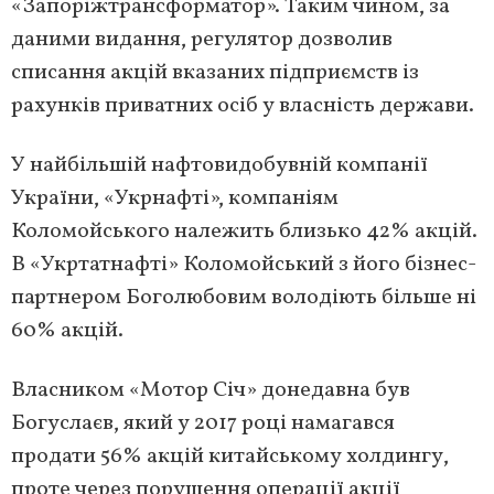
«Запоріжтрансформатор». Таким чином, за
даними видання, регулятор дозволив
списання акцій вказаних підприємств із
рахунків приватних осіб у власність держави.
У найбільшій нафтовидобувній компанії
України, «Укрнафті», компаніям
Коломойського належить близько 42% акцій.
В «Укртатнафті» Коломойський з його бізнес-
партнером Боголюбовим володіють більше ні
60% акцій.
Власником «Мотор Січ» донедавна був
Богуслаєв, який у 2017 році намагався
продати 56% акцій китайському холдингу,
проте через порушення операції акції