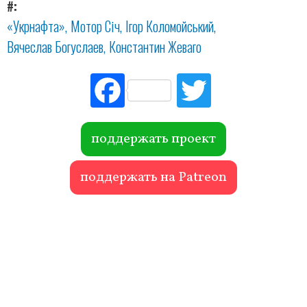
#
«Укрнафта»
Мотор Січ
Ігор Коломойський
Вячеслав Богуслаев
Константин Жеваго
Fac
Tw
ebo
itte
ok
r
поддержать проект
поддержать на Patreon