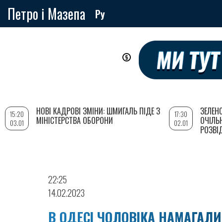
Петро і Мазепа
Ру
Перейти
до
основного
вмісту
НОВІ КАДРОВІ ЗМІНИ: ШМИГАЛЬ ПІДЕ З
ЗЕЛЕН
15:20
17:30
МІНІСТЕРСТВА ОБОРОНИ
ОЧІЛЬ
03.01
02.01
РОЗВІ
22:25
14.02.2023
В ОДЕСІ ЧОЛОВІКА НАМАГАЛ