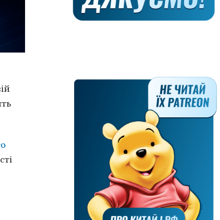
вій
ить
го
сті