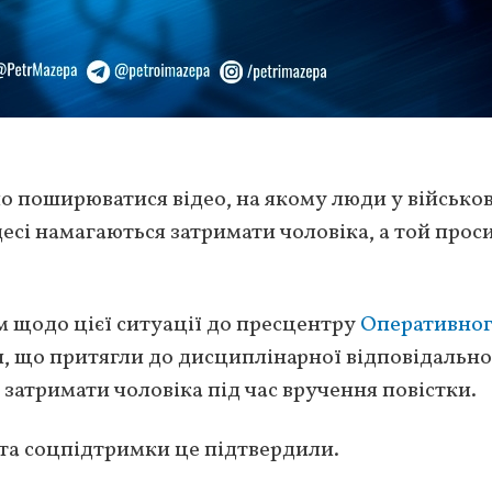
ало поширюватися відео, на якому люди у військо
есі намагаються затримати чоловіка, а той прос
м щодо цієї ситуації до пресцентру
Оперативно
и, що притягли до дисциплінарної відповідально
 затримати чоловіка під час вручення повістки.
та соцпідтримки це підтвердили.