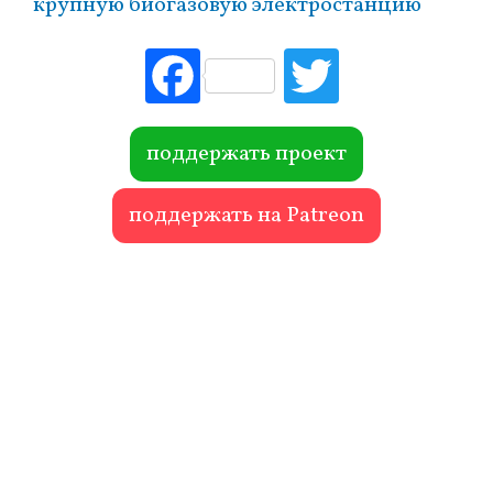
крупную биогазовую электростанцию
Fac
Tw
ebo
itte
ok
r
поддержать проект
поддержать на Patreon