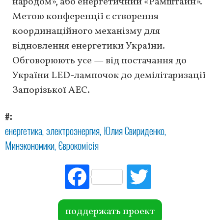
народом», або енергетичний «Рамштайн».
Метою конференції є створення
координаційного механізму для
відновлення енергетики України.
Обговорюють усе — від постачання до
України LED-лампочок до демілітаризації
Запорізької АЕС.
#
енергетика
электроэнергия
Юлия Свириденко
Минэкономики
Єврокомісія
Fac
Tw
ebo
itte
ok
r
поддержать проект