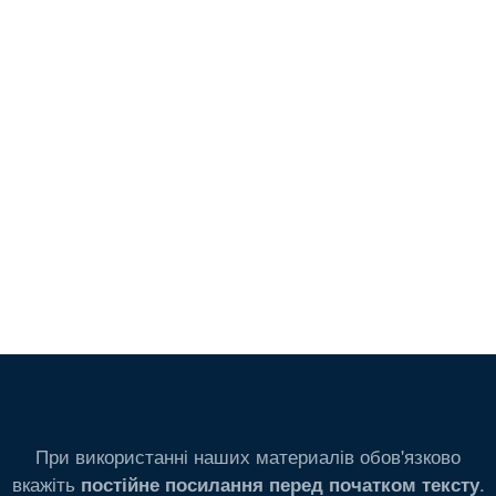
При використанні наших материалів обов'язково
вкажіть
.
постійне посилання перед початком тексту