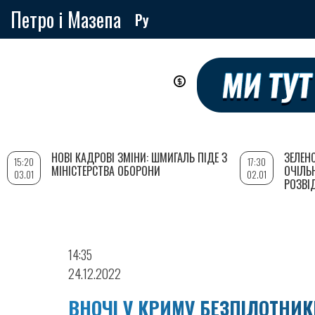
Петро і Мазепа
Ру
Перейти
до
основного
вмісту
НОВІ КАДРОВІ ЗМІНИ: ШМИГАЛЬ ПІДЕ З
ЗЕЛЕН
15:20
17:30
МІНІСТЕРСТВА ОБОРОНИ
ОЧІЛЬ
03.01
02.01
РОЗВІ
14:35
24.12.2022
ВНОЧІ У КРИМУ БЕЗПІЛОТНИК