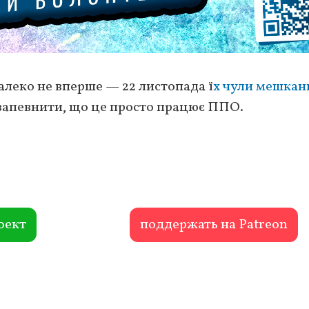
леко не вперше — 22 листопада ї
х чули мешкан
 запевнити, що це просто працює ППО.
оект
поддержать на Patreon