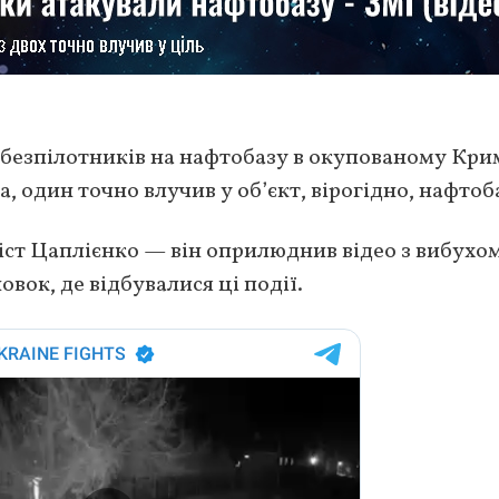
ки безпілотників на нафтобазу в окупованому Кр
, один точно влучив у об’єкт, вірогідно, нафтоб
ст Цаплієнко — він оприлюднив відео з вибухом
вок, де відбувалися ці події.