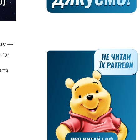
иму —
азу.
 та