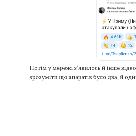
Потім у мережі з’явилось й інше віде
зрозуміти що апаратів було два, й оди