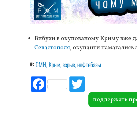
Вибухи в окупованому Криму вже да
Севастополя
, окупанти намагались
#
СМИ
Крым
взрыв
нефтебазы
Fac
Tw
ebo
itte
ok
r
поддержать пр