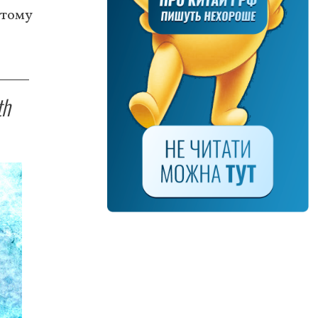
 тому
th