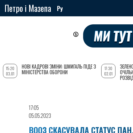
Петро і Мазепа
Ру
Перейти
до
основного
вмісту
НОВІ КАДРОВІ ЗМІНИ: ШМИГАЛЬ ПІДЕ З
ЗЕЛЕН
15:20
17:30
МІНІСТЕРСТВА ОБОРОНИ
ОЧІЛЬ
03.01
02.01
РОЗВІ
17:05
05.05.2023
ВООЗ СКАСУВАЛА СТАТУС ПАН