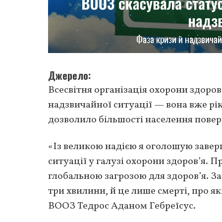
Джерело
Всесвітня організація охорони здоров
надзвичайної ситуації — вона вже рік 
дозволило більшості населення повер
«Із великою надією я оголошую завер
ситуації у галузі охорони здоров’я. П
глобальною загрозою для здоров’я. З
три хвилини, й це лише смерті, про я
ВООЗ Тедрос Аданом Гебреїсус.