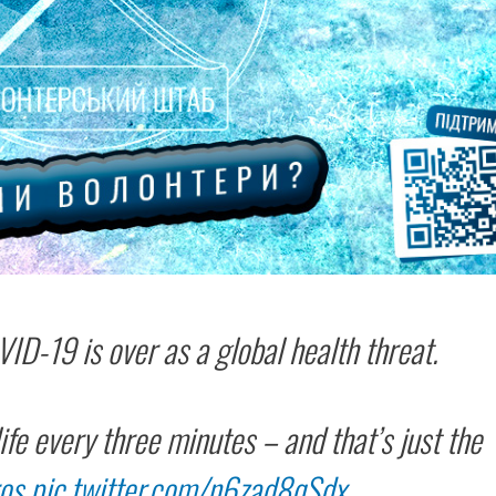
D-19 is over as a global health threat.
fe every three minutes – and that’s just the
os
pic.twitter.com/n6zad8qSdx