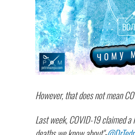
However, that does not mean COVI
Last week, COVID-19 claimed a li
deaths we know about"-
@DrTedr