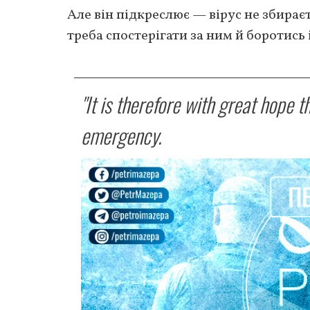
Але він підкреслює — вірус не збирає
треба спостерігати за ним й боротись 
"It is therefore with great hope t
emergency.