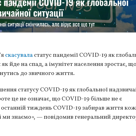
'я
скасувала
статус пандемії COVID-19 як глобал
як йде на спад, а імунітет населення зростає, щ
нутись до звичного життя.
шення статусу COVID-19 як глобальної надзвича
роте це не означає, що COVID-19 більше не є
а останній тиждень COVID-19 забирав життя кож
кі ми знаємо», — повідомив генеральний директо