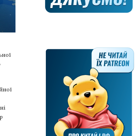
ьної
о
йної
ні
р