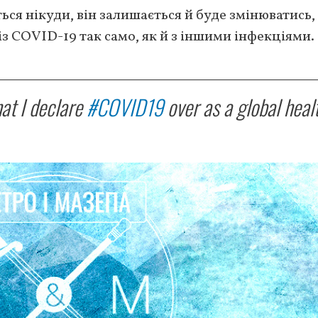
ться нікуди, він залишається й буде змінюватись,
із COVID-19 так само, як й з іншими інфекціями.
hat I declare
#COVID19
over as a global heal