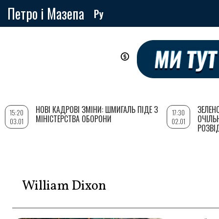
Петро і Мазепа
Ру
Перейти
до
основного
вмісту
НОВІ КАДРОВІ ЗМІНИ: ШМИГАЛЬ ПІДЕ З
ЗЕЛЕН
15:20
17:30
МІНІСТЕРСТВА ОБОРОНИ
ОЧІЛЬ
03.01
02.01
РОЗВІ
William Dixon