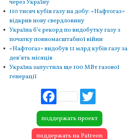
через Україну
110 тисяч кубів газу на добу: «Нафтогаз»
відкрив нову свердловину
Україна б’є рекорд по видобутку газу з
початку повномасштабної війни
«Нафтогаз» видобув 11 млрд кубів газу за
дев’ять місяців
Україна запустила ще 100 МВт газової
генерації
Fac
Tw
ebo
itte
ok
r
поддержать проект
поддержать на Patreon