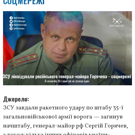
СОЦМЕРЕЖІ
Джерело
ЗСУ завдали ракетного удару по штабу 35-ї
загальновійськової армії ворога — загинув
начштабу, генерал-майор рф Сергій Горячев,