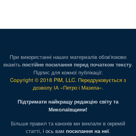
При використанні наших материалів обов'язково
вкажіть
.
постійне посилання перед початком тексту
Підпис для кожної публікації:
Copyright © 2018 PiM, LLC. Передруковується з
дозволу ІА «Петро і Мазепа»
.
Підтримати найкращу редакцію світу та
Миколаївщини!
Більше правил та канонів ми виклали в окремій
статті,
і ось вам
.
посилання на неї