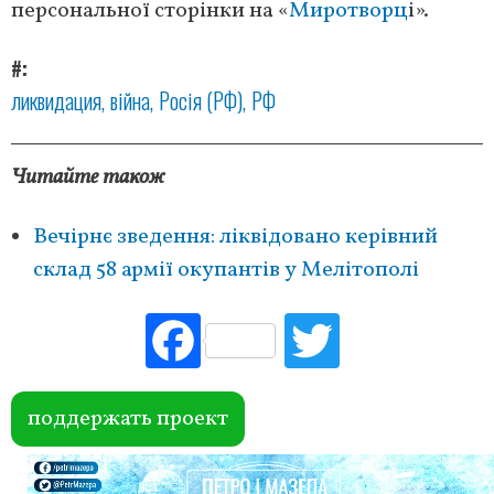
персональної сторінки на «
Миротворц
і».
#
ликвидация
війна
Росія (РФ)
РФ
Читайте також
Вечірнє зведення: ліквідовано керівний
склад 58 армії окупантів у Мелітополі
Fac
Tw
ebo
itte
ok
r
поддержать проект