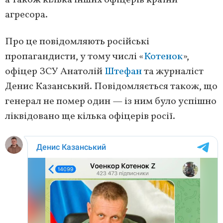
а також кілька інших офіцерів країни-
агресора.
Про це повідомляють російські
пропагандисти, у тому числі «
Котенок
»,
офіцер ЗСУ Анатолій
Штефан
та журналіст
Денис Казанський. Повідомляється також, що
генерал не помер один — із ним було успішно
ліквідовано ще кілька офіцерів росії.