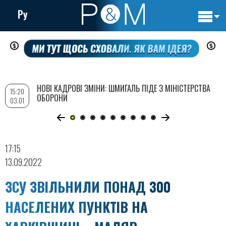
Ру
Основн
Перейти
навигац
до
основного
вмісту
НОВІ КАДРОВІ ЗМІНИ: ШМИГАЛЬ ПІДЕ З МІНІСТЕРСТВА
15:20
ОБОРОНИ
03.01
17:15
13.09.2022
ЗСУ ЗВІЛЬНИЛИ ПОНАД 300
НАСЕЛЕНИХ ПУНКТІВ НА