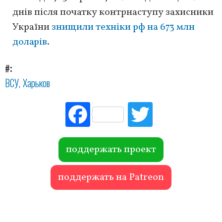
днів після початку контрнаступу захисники
України
знищили техніки рф на 673 млн
доларів
.
#
ВСУ
Харьков
Fac
Tw
ebo
itte
ok
r
поддержать проект
поддержать на Patreon