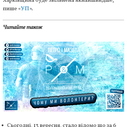
Харківщина буде звільнена якнайшвидше,
пише «
УП
».
Читайте також
Сьогодні, 13 вересня, стало відомо що за 6