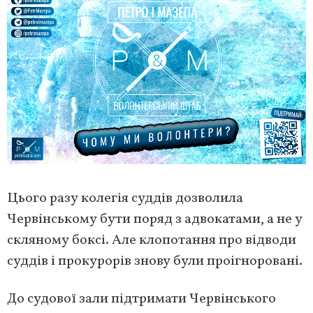
Цього разу колегія суддів дозволила
Червінському бути поряд з адвокатами, а не у
скляному боксі. Але клопотання про відводи
суддів і прокурорів знову були проігноровані.
До судової зали підтримати Червінського