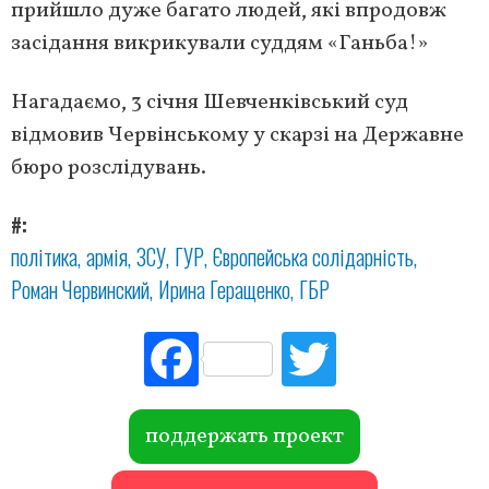
прийшло дуже багато людей, які впродовж
засідання викрикували суддям «Ганьба!»
Нагадаємо, 3 січня Шевченківський суд
відмовив Червінському у скарзі на Державне
бюро розслідувань.
#
політика
армія
ЗСУ
ГУР
Європейська солідарність
Роман Червинский
Ирина Геращенко
ГБР
Fac
Tw
ebo
itte
ok
r
поддержать проект