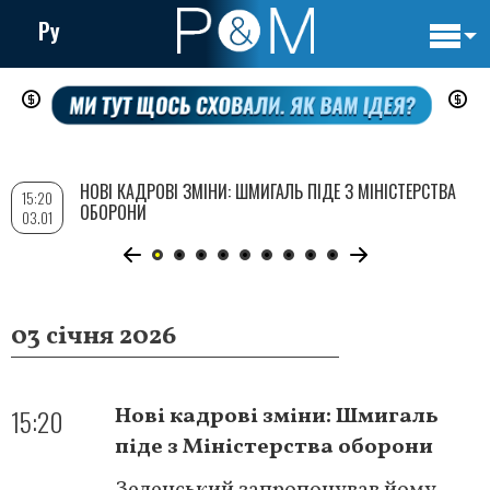
Ру
Основн
Перейти
навигац
до
основного
вмісту
НОВІ КАДРОВІ ЗМІНИ: ШМИГАЛЬ ПІДЕ З МІНІСТЕРСТВА
15:20
ОБОРОНИ
03.01
03 січня 2026
15:20
Нові кадрові зміни: Шмигаль
піде з Міністерства оборони
Зеленський запропонував йому