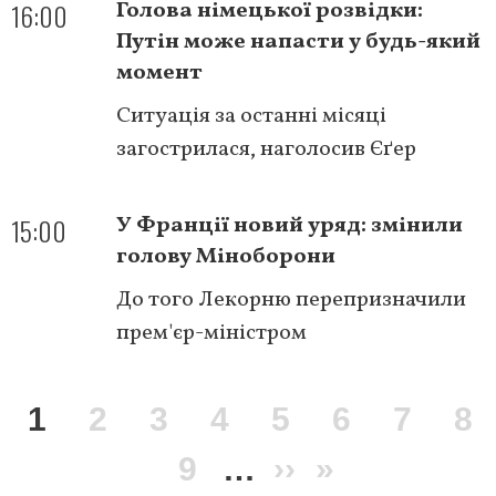
16:00
Голова німецької розвідки:
Путін може напасти у будь-який
момент
Ситуація за останні місяці
загострилася, наголосив Єґер
15:00
У Франції новий уряд: змінили
голову Міноборони
До того Лекорню перепризначили
прем'єр-міністром
Розбивка
Поточна
1
Сторінка
2
Сторінка
3
Сторінка
4
Сторінка
5
Сторінка
6
Сторі
7
Ст
8
на
сторінки
сторінка
Сторінка
9
…
Наступна
››
Остання
»