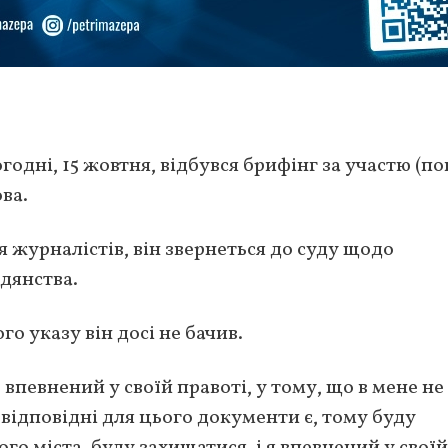
огодні, 15 жовтня, відбувся брифінг за участю (п
ова.
я журналістів, він звернеться до суду щодо
дянства.
о указу він досі не бачив.
 впевнений у своїй правоті, у тому, що в мене не
 відповідні для цього документи є, тому буду
го міста, буду захищатися, і я впевнений у своїй