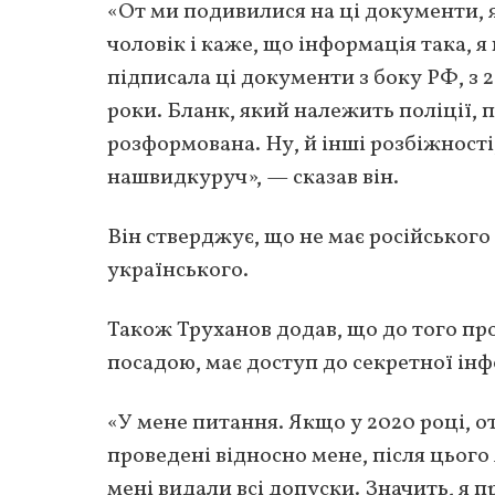
«От ми подивилися на ці документи, я
чоловік і каже, що інформація така, я
підписала ці документи з боку РФ, з 
роки. Бланк, який належить поліції, 
розформована. Ну, й інші розбіжності,
нашвидкуруч», — сказав він.
Він стверджує, що не має російського
українського.
Також Труханов додав, що до того прох
посадою, має доступ до секретної інф
«У мене питання. Якщо у 2020 році, 
проведені відносно мене, після цього
мені видали всі допуски. Значить, я п