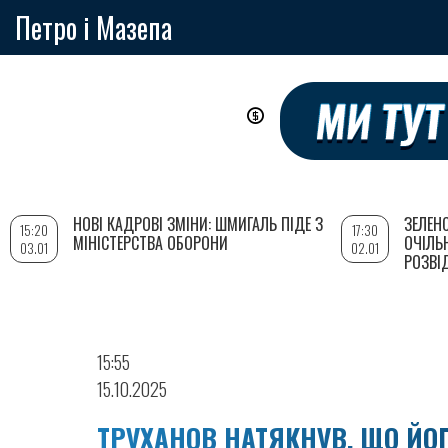
Петро і Мазепа
Перейти
до
основного
вмісту
НОВІ КАДРОВІ ЗМІНИ: ШМИГАЛЬ ПІДЕ З
ЗЕЛЕН
15:20
17:30
МІНІСТЕРСТВА ОБОРОНИ
ОЧІЛЬ
03.01
02.01
РОЗВІ
15:55
15.10.2025
ТРУХАНОВ НАТЯКНУВ, ЩО ЙО