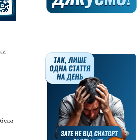
оки
 було