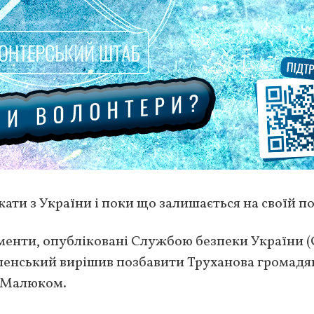
ати з України і поки що залишається на своїй по
енти, опубліковані Службою безпеки України (
енський вирішив позбавити Труханова громадя
м Малюком.