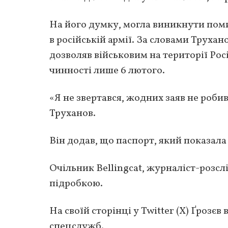
На його думку, могла виникнути поми
в російській армії. За словами Труханов
дозволяв військовим на території Ро
чинності лише 6 лютого.
«Я не звертався, жодних заяв не роби
Труханов.
Він додав, що паспорт, який показал
Очільник Bellingcat, журналіст-розсл
підробкою.
На своїй сторінці у Twitter (X) Ґрозє
спецслужб.