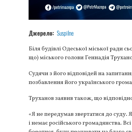
Джерело
Suspilne
Біля будівлі Одеської міської ради сь
що) міського голови Геннадія Трухан
Судячи з його відповідей на запитанн
позбавлення його українського грома
Труханов заявив також, що відповідног
«Я не передумав звертатися до суду. Я
і немає російського громадянства. Всі
боротися, буду працювати на благо сво