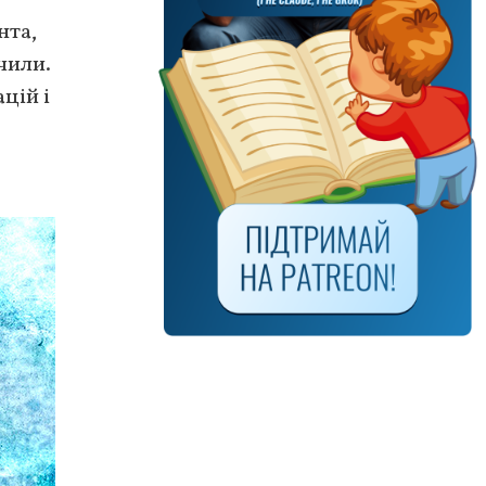
нта,
чили.
цій і