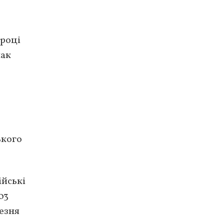
 році
нак
ького
ійські
03
резня