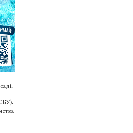
саді.
СБУ).
нства