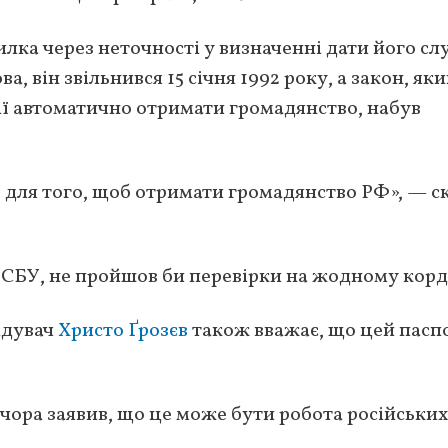
лка через неточності у визначенні дати його с
а, він звільнився 15 січня 1992 року, а закон, як
сії автоматично отримати громадянство, набув
в для того, щоб отримати громадянство РФ», — с
а СБУ, не пройшов би перевірки на жодному корд
ідувач
Христо Ґрозєв
також вважає, що цей паспо
в вчора заявив, що це може бути робота російських