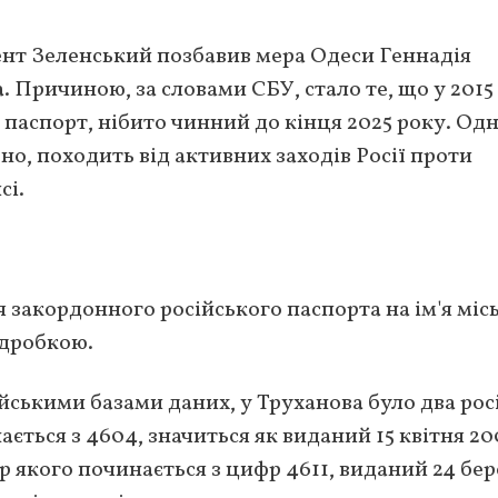
ент Зеленський позбавив мера Одеси Геннадія
 Причиною, за словами СБУ, стало те, що у 2015
паспорт, нібито чинний до кінця 2025 року. Од
но, походить від активних заходів Росії проти
сі.
я закордонного російського паспорта на ім'я міс
ідробкою.
ійськими базами даних, у Труханова було два рос
ється з 4604, значиться як виданий 15 квітня 20
ер якого починається з цифр 4611, виданий 24 бе