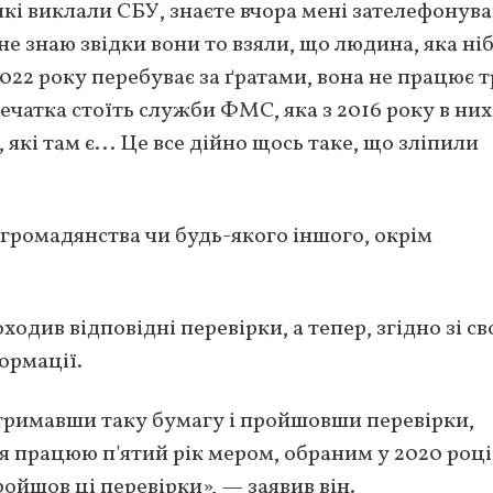
кі виклали СБУ, знаєте вчора мені зателефонува
 не знаю звідки вони то взяли, що людина, яка ні
2022 року перебуває за ґратами, вона не працює 
печатка стоїть служби ФМС, яка з 2016 року в них
 які там є... Це все дійно щось таке, що зліпили
 громадянства чи будь-якого іншого, окрім
одив відповідні перевірки, а тепер, згідно зі с
ормації.
отримавши таку бумагу і пройшовши перевірки,
 я працюю п'ятий рік мером, обраним у 2020 році
ройшов ці перевірки», — заявив він.