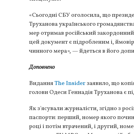
«Сьогодні СБУ оголосила, що презид
Труханова українського громадянства.
мер отримав російський закордонний 
цей документ є підробленим і, ймовір
чинного мера», — йдеться в його допи
Доповнено
Видання
The Insider
заявило, що копі
голови Одеси Геннадія Труханова є п
Як з'ясували журналісти, згідно з рос
паспорти: перший, номер якого почина
році і потім втрачений, і другий, ном