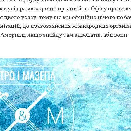
ь в усі правоохоронні органи й до Офісу президе
 цього указу, тому що ми офіційно нічого не ба
нізацій, до правозахисних міжнародних організа
 Америки, якщо знайду там адвокатів, аби вони