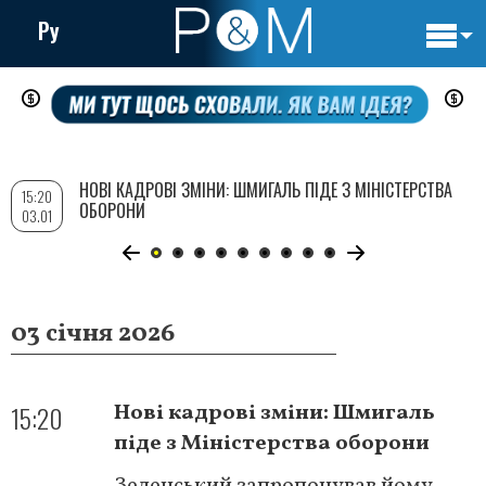
Ру
Основн
Перейти
навигац
до
основного
вмісту
НОВІ КАДРОВІ ЗМІНИ: ШМИГАЛЬ ПІДЕ З МІНІСТЕРСТВА
15:20
ОБОРОНИ
03.01
03 січня 2026
15:20
Нові кадрові зміни: Шмигаль
піде з Міністерства оборони
Зеленський запропонував йому