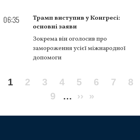
06:35
Трамп виступив у Конгресі:
основні заяви
Зокрема він оголосив про
замороження усієї міжнародної
допомоги
Розбивка
Поточна
1
Сторінка
2
Сторінка
3
Сторінка
4
Сторінка
5
Сторінка
6
Сторі
7
Ст
8
на
сторінки
сторінка
Сторінка
9
…
Наступна
››
Остання
»
сторінка
сторінка