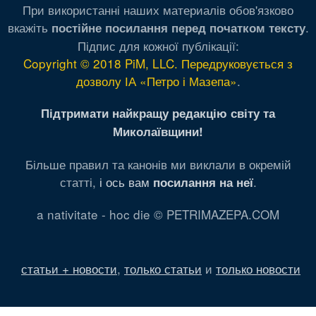
При використанні наших материалів обов'язково
вкажіть
.
постійне посилання перед початком тексту
Підпис для кожної публікації:
Copyright © 2018 PiM, LLC. Передруковується з
дозволу ІА «Петро і Мазепа»
.
Підтримати найкращу редакцію світу та
Миколаївщини!
Більше правил та канонів ми виклали в окремій
статті,
і ось вам
.
посилання на неї
a nativitate - hoc die © PETRIMAZEPA.COM
статьи + новости
,
только статьи
и
только новости