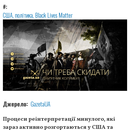
#
США
політика
Black Lives Matter
Джерело
GazetaUA
Процеси реінтерпретації минулого, які
зараз активно розгортаються у США та