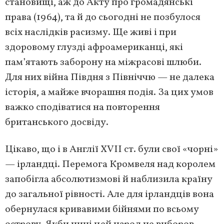
становищі, аж до Акту про громадянські
права (1964), та й до сьогодні не позбулося
всіх наслідків расизму. Ще живі і при
здоровому глузді афроамериканці, які
пам’ятають заборону на міжрасові шлюби.
Для них війна Півдня з Північчю — не далека
історія, а майже вчорашня подія. За цих умов
важко сподіватися на повторення
британського досвіду.
Цікаво, що і в Англії XVII ст. були свої «чорні»
— ірландці. Перемога Кромвеля над королем
запобігла абсолютизмові й наблизила країну
до загальної рівності. Але для ірландців вона
обернулася кривавими бійнями по всьому