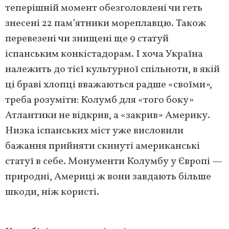
теперішній момент обезголовлені чи геть
знесені 22 пам’ятники мореплавцю. Також
перевезені чи знищені ще 9 статуй
іспанським конкістадорам. І хоча Україна
належить до тієї культурної спільноти, в якій
ці браві хлопці вважаються радше «своїми»,
треба розуміти: Колумб для «того боку»
Атлантики не відкрив, а «закрив» Америку.
Низка іспанських міст уже висловили
бажання прийняти скинуті американські
статуї в себе. Монументи Колумбу у Європі —
природні, Америці ж вони завдають більше
шкоди, ніж користі.