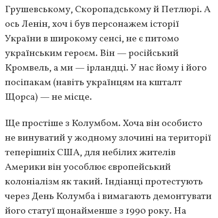
Грушевському, Скоропадському й Петлюрі. А
ось Ленін, хоч і був персонажем історії
України в широкому сенсі, не є питомо
українським героєм. Він — російський
Кромвель, а ми — ірландці. У нас йому і його
посіпакам (навіть українцям на кшталт
Щорса) — не місце.
Ще простіше з Колумбом. Хоча він особисто
не винуватий у жодному злочині на території
теперішніх США, для небілих жителів
Америки він уособлює європейський
колоніалізм як такий. Індіанці протестують
через День Колумба і вимагають демонтувати
його статуї щонайменше з 1990 року. На