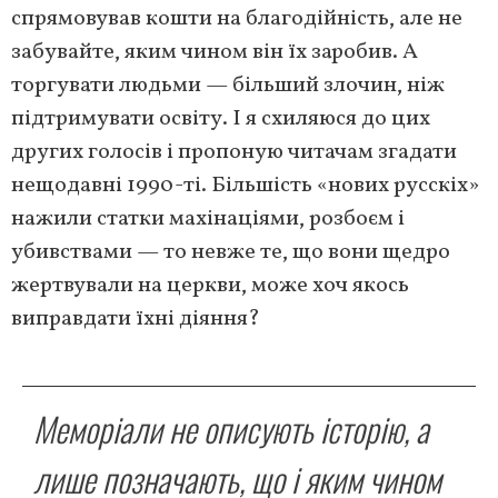
спрямовував кошти на благодійність, але не
забувайте, яким чином він їх заробив. А
торгувати людьми — більший злочин, ніж
підтримувати освіту. І я схиляюся до цих
других голосів і пропоную читачам згадати
нещодавні 1990-ті. Більшість «нових русскіх»
нажили статки махінаціями, розбоєм і
убивствами — то невже те, що вони щедро
жертвували на церкви, може хоч якось
виправдати їхні діяння?
Меморіали не описують історію, а
лише позначають, що і яким чином