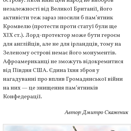
острову. Якби нині цей народ не виборов
незалежності від Великої Британії, його
активісти теж зараз зносили б пам’ятник
Кромвелю (протести проти статуї були ще
ХІХ ст.). Лорд-протектор може бути героєм
для англійців, але не для ірландців, тому на
Зеленому острові немає його монументів.
Афроамериканці не зможуть відокремитися
від Півдня США. Єдина їхня зброя у
нагадуванні про вплив Громадянської війни
на них — це знищення пам’ятників
Конфедерації.
Автор: Дмитро Скаженик