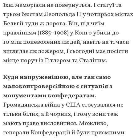
їхні меморіали не повернуться. І статуї та
трьом бюстам Леопольда ІІ у чотирьох містах
Бельгії туди ж дорога. Він, під чиїм
правлінням (1885–1908) у Конго убили до
10 млн поневолених людей, навіть на ті часи
виглядає людожером, і сьогодні має посісти
місце поруч із Гітлером та Сталіним.
Куди напруженішою, але так само
малоконтроверсійною є ситуація з
монументами конфедератам.
Громадянська війна у США стосувалася не
тільки білих, а й чорних, і тому вони теж
мають право висловитися. Можливо,
генерали Конфедерації й були приємними