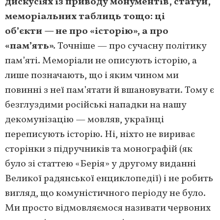
дискусіях із приводу монументів, статуй,
меморіальних таблиць тощо: ці
об’єкти — не про «історію», а про
«пам’ять».
Точніше — про сучасну політику
пам’яті. Меморіали не описують історію, а
лише позначають, що і яким чином ми
повинні з неї пам’ятати й вшановувати. Тому є
безглуздими російські нападки на нашу
декомунізацію — мовляв, українці
переписують історію. Ні, ніхто не вириває
сторінки з підручників та монографій (як
було зі статтею «Берія» у другому виданні
Великої радянської енциклопедії) і не робить
вигляд, що комуністичного періоду не було.
Ми просто відмовляємося називати червоних