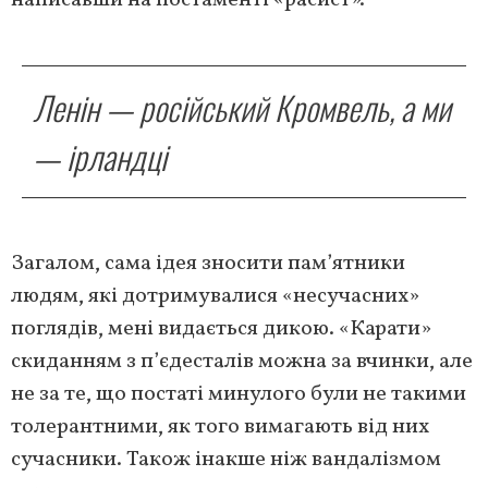
Ленін — російський Кромвель, а ми
— ірландці
Загалом, сама ідея зносити пам’ятники
людям, які дотримувалися «несучасних»
поглядів, мені видається дикою. «Карати»
скиданням з п’єдесталів можна за вчинки, але
не за те, що постаті минулого були не такими
толерантними, як того вимагають від них
сучасники. Також інакше ніж вандалізмом