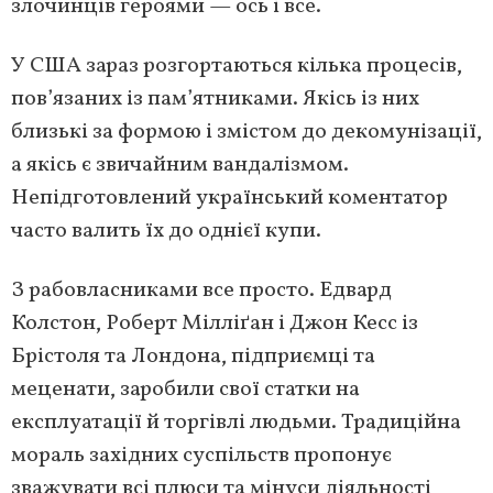
злочинців героями — ось і все.
У США зараз розгортаються кілька процесів,
пов’язаних із пам’ятниками. Якісь із них
близькі за формою і змістом до декомунізації,
а якісь є звичайним вандалізмом.
Непідготовлений український коментатор
часто валить їх до однієї купи.
З рабовласниками все просто. Едвард
Колстон, Роберт Мілліґан і Джон Кесс із
Брістоля та Лондона, підприємці та
меценати, заробили свої статки на
експлуатації й торгівлі людьми. Традиційна
мораль західних суспільств пропонує
зважувати всі плюси та мінуси діяльності