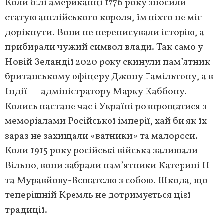
Коли білі американці 1776 року зносили
статую англійського короля, їм ніхто не міг
дорікнути. Вони не переписували історію, а
прибирали чужий символ влади. Так само у
Новій Зеландії 2020 року скинули пам’ятник
британському офіцеру Джону Гамільтону, а в
Індії — адміністратору Марку Каббону.
Колись настане час і Україні розпрощатися з
меморіалами Російської імперії, хай би як їх
зараз не захищали «ватники» та малороси.
Коли 1915 року російські війська залишали
Вільно, вони забрали пам’ятники Катерині ІІ
та Муравйову-Вєшатєлю з собою. Шкода, що
теперішній Кремль не дотримується цієї
традиції.