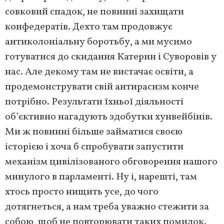
совковий спадок, не повинні захищати
конфедератів. Дехто там продовжує
антиколоніальну боротьбу, а ми мусимо
готуватися до скидання Катерин і Суворовів у
нас. Але декому там не вистачає освіти, а
продемонструвати свій антирасизм конче
потрібно. Результати їхньої діяльності
об’єктивно нагадують здобутки хунвейбінів.
Ми ж повинні більше займатися своєю
історією і хоча б спробувати запустити
механізм цивілізованого обговорення нашого
минулого в парламенті. Ну і, нарешті, там
хтось просто нищить усе, до чого
дотягнеться, а нам треба уважно стежити за
собою, щоб не повторювати таких помилок.