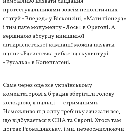
неможливо назвати скидання
протестувальниками зовсім неполітичних
статуй «Вперед» у Вісконсіні, «Мати піонера»
і тим паче монументу «Лось» в Орегоні. А
вершиною абсурду нинішньої
антирасистської кампанії можна назвати
напис «Расистська риба» на скульптурі
«Русалка» в Копенгагені.
Саме через оце все українському
коментаторові я б радив зберігати голову
холодною, а пальці — стриманими.
Неможливо під одну гребінку зачесати все,
що відбувається в США та Європі. Хтось там
дограє Громадянську, і ми, переосмислюючи