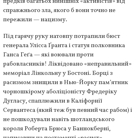
предків багатьох нинішніх «активістів» від
справжнього зла, якого б вони точно не
пережили — нацизму.
Під гарячу руку натовпу потрапили бюст
генерала Улісса Ґранта і статуя полковника
Ганса Геґа — які воювали проти
рабовласників! Ліквідовано «неправильний»
меморіал Лінкольну у Бостоні. Борці з
расизмом знищили в Нью-Йорку пам’ятник
чорношкірому аболіціоністу Фредеріку
Дугласу, спаплюжили в Каліфорнії
Сервантеса (який теж був певний час рабом) і
не пошкодували навіть шотландського
короля Роберта Брюса у Баннокберні,
написавши на постаменті «расист».