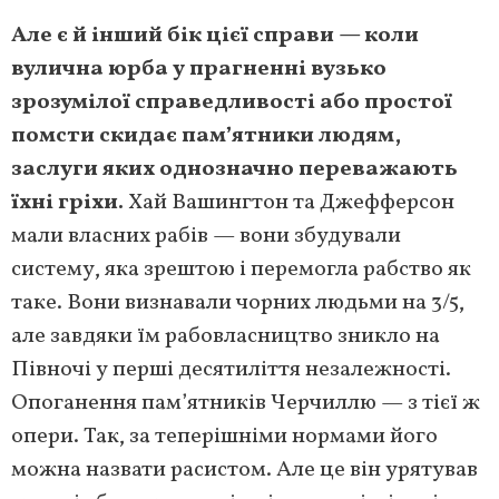
Але є й інший бік цієї справи — коли
вулична юрба у прагненні вузько
зрозумілої справедливості або простої
помсти скидає пам’ятники людям,
заслуги яких однозначно переважають
їхні гріхи.
Хай Вашингтон та Джефферсон
мали власних рабів — вони збудували
систему, яка зрештою і перемогла рабство як
таке. Вони визнавали чорних людьми на 3/5,
але завдяки їм рабовласництво зникло на
Півночі у перші десятиліття незалежності.
Опоганення пам’ятників Черчиллю — з тієї ж
опери. Так, за теперішніми нормами його
можна назвати расистом. Але це він урятував