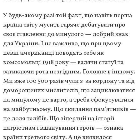
У будь-якому разі той факт, що навіть перша
країна світу мусить гаряче дебатувати про
своє ставлення до минулого — добрий знак
для України. І не важливо, що при цьому
певні американці поводять себе як
комсомольці 1918 року — валячи статуї та
затикаючи рота незгідним. Головне в іншому.
Ми вже 100 500 разів чули з-за кордону та від
доморощених мислителів, що зациклюватися
на минулому не варто, а треба сфокусуватися
на майбутньому. Що скидання пам’ятників —
це доля талібів. Що зіпертий на історії
патріотизм і вшанування героїв — ознака
країни третього світу. А це виявилося