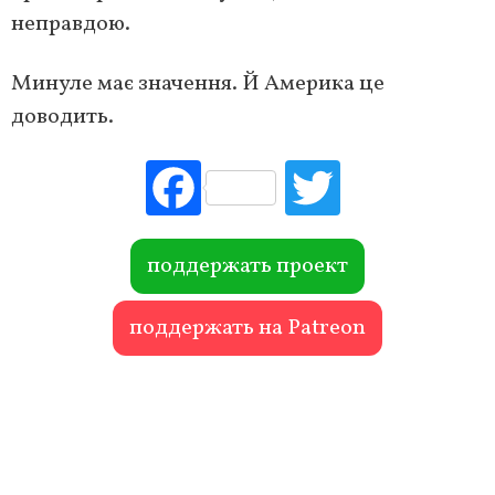
неправдою.
Минуле має значення. Й Америка це
доводить.
Fac
Tw
ebo
itte
ok
r
поддержать проект
поддержать на Patreon