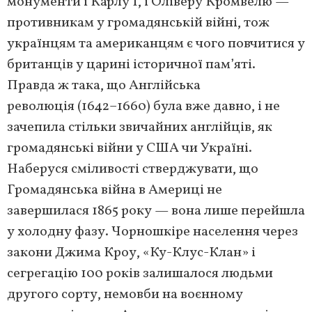
монументи і Карлу І, і Оліверу Кромвелю —
противникам у громадянській війні, тож
українцям та американцям є чого повчитися у
британців у царині історичної пам’яті.
Правда ж така, що Англійська
революція (1642–1660) була вже давно, і не
зачепила стільки звичайних англійців, як
громадянські війни у США чи Україні.
Наберуся сміливості стверджувати, що
Громадянська війна в Америці не
завершилася 1865 року — вона лише перейшла
у холодну фазу. Чорношкіре населення через
закони Джима Кроу, «Ку-Клус-Клан» і
сегрегацію 100 років залишалося людьми
другого сорту, немовби на воєнному