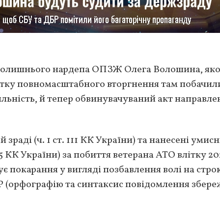
колишнього нардепа ОПЗЖ Олега Волошина, яко
атку повномасштабного вторгнення там побачил
іяльність, й тепер обвинувачуваний акт направле
зраді (ч. 1 ст. 111 КК України) та нанесені умис
25 КК України) за побиття ветерана АТО влітку 2
є покарання у вигляді позбавлення волі на стро
 (орфографію та синтаксис повідомлення збер