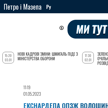
Петро і Мазепа
Ру
Перейти
до
основного
вмісту
НОВІ КАДРОВІ ЗМІНИ: ШМИГАЛЬ ПІДЕ З
ЗЕЛЕН
15:20
17:30
МІНІСТЕРСТВА ОБОРОНИ
ОЧІЛЬ
03.01
02.01
РОЗВІ
11:19
01.05.2023
ЕКСНАРДЕПА ОПЗЖ ВОЛОШИН