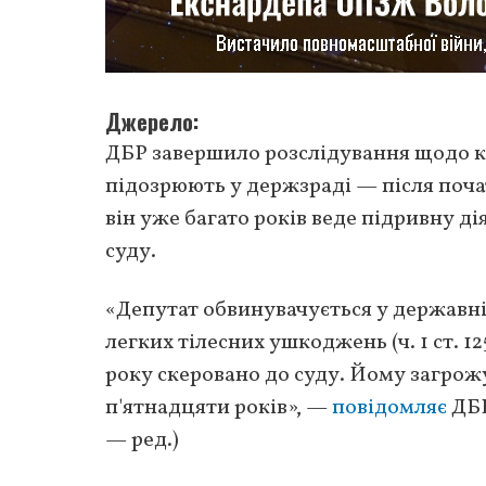
Джерело
ДБР завершило розслідування щодо 
підозрюють у держзраді — після поч
він уже багато років веде підривну д
суду.
«Депутат обвинувачується у державній 
легких тілесних ушкоджень (ч. 1 ст. 1
року скеровано до суду. Йому загрожу
п'ятнадцяти років», —
повідомляє
ДБР
— ред.)