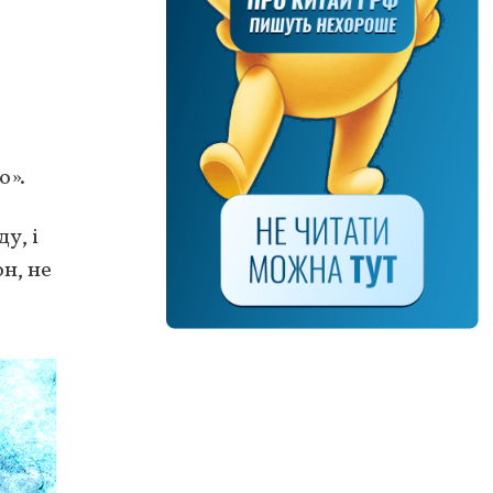
о».
у, і
он, не