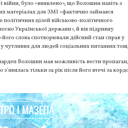
 війни, було «виявлено», що Волошин навіть з
их матеріалах для ЗМІ «фактично займався
ю політичних цілей військово-політичного
носно Української держави», й вів підривну
 «його слова спотворювали дійсний стан справ у
 у чутливих для людей соціальних питаннях тощ
 нардеп Волошин мав можливість вести пропаганд
 з’явилась тільки за рік після його втечі за корд