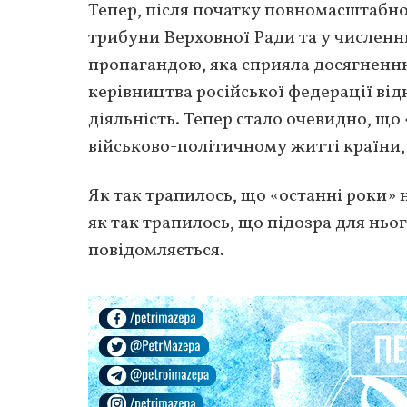
Тепер, після початку повномасштабної
трибуни Верховної Ради та у численн
пропагандою, яка сприяла досягненн
керівництва російської федерації від
діяльність. Тепер стало очевидно, що
військово-політичному житті країни,
Як так трапилось, що «останні роки»
як так трапилось, що підозра для нього
повідомляється.