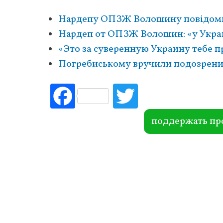
Нардепу ОПЗЖ Волошину повідомил
Нардеп от ОПЗЖ Волошин: «у Укра
«Это за суверенную Украину тебе 
Погребиському вручили подозрени
Fac
Tw
ebo
itte
ok
r
поддержать пр