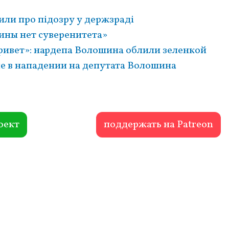
и про підозру у держзраді
ины нет суверенитета»
привет»: нардепа Волошина облили зеленкой
е в нападении на депутата Волошина
оект
поддержать на Patreon