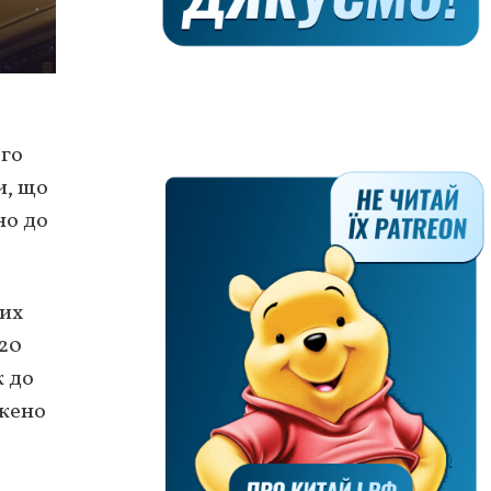
го
и, що
но до
них
020
к до
ежено