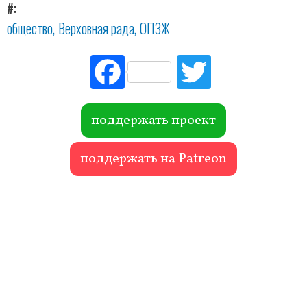
#
общество
Верховная рада
ОПЗЖ
Fac
Tw
ebo
itte
ok
r
поддержать проект
поддержать на Patreon