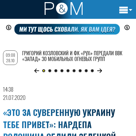
Основн
Перейти
навигац
к
основному
содержанию
ГРИГОРИЙ КОЗЛОВСКИЙ И ФК «РУХ» ПЕРЕДАЛИ ВВК
09:08
«ЗАПАД» 30 МОБИЛЬНЫХ ОГНЕВЫХ ГРУПП
28.10
14:38
21.07.2020
«ЭТО ЗА СУВЕРЕННУЮ УКРАИНУ
ТЕБЕ ПРИВЕТ»: НАРДЕПА