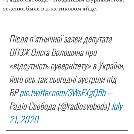
«Радио.Свобода». По данным журналистов,
зеленка была в пластиковом яйце.
Після п‘ятничної заяви депутата
ОПЗЖ Олега Волошина про
«відсутність сувернітету» в України,
його ось так сьогодні зустріли під
ВР
pic.twitter.com/3WsEXgQflb
—
Радіо Свобода (@radiosvoboda)
July
21, 2020