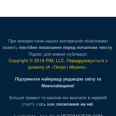
При використанні наших материалів обов'язково
вкажіть
.
постійне посилання перед початком тексту
Підпис для кожної публікації:
Copyright © 2018 PiM, LLC. Передруковується з
дозволу ІА «Петро і Мазепа»
.
Підтримати найкращу редакцію світу та
Миколаївщини!
Більше правил та канонів ми виклали в окремій
статті,
і ось вам
.
посилання на неї
a nativitate - hoc die © PETRIMAZEPA.COM