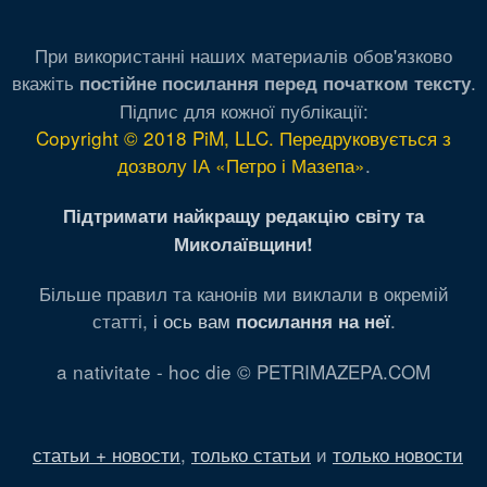
При використанні наших материалів обов'язково
вкажіть
.
постійне посилання перед початком тексту
Підпис для кожної публікації:
Copyright © 2018 PiM, LLC. Передруковується з
дозволу ІА «Петро і Мазепа»
.
Підтримати найкращу редакцію світу та
Миколаївщини!
Більше правил та канонів ми виклали в окремій
статті,
і ось вам
.
посилання на неї
a nativitate - hoc die © PETRIMAZEPA.COM
статьи + новости
,
только статьи
и
только новости