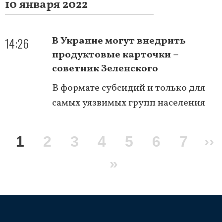
10 января 2022
14:26
В Украине могут внедрить
продуктовые карточки –
советник Зеленского
В формате субсидий и только для
самых уязвимых групп населения
Нумерация
Текущая
1
Page
2
Page
3
Page
4
Page
5
Page
6
Page
7
С
››
страниц
страница
Последняя
»
ст
страница