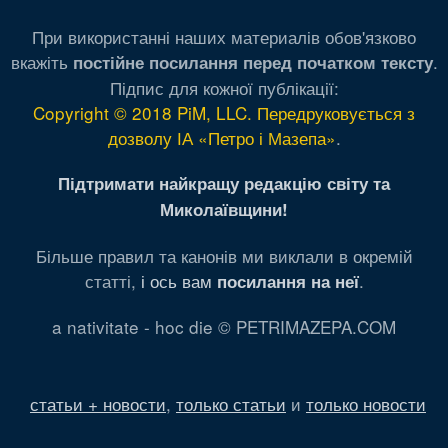
При використанні наших материалів обов'язково
вкажіть
.
постійне посилання перед початком тексту
Підпис для кожної публікації:
Copyright © 2018 PiM, LLC. Передруковується з
дозволу ІА «Петро і Мазепа»
.
Підтримати найкращу редакцію світу та
Миколаївщини!
Більше правил та канонів ми виклали в окремій
статті,
і ось вам
.
посилання на неї
a nativitate - hoc die © PETRIMAZEPA.COM
статьи + новости
,
только статьи
и
только новости