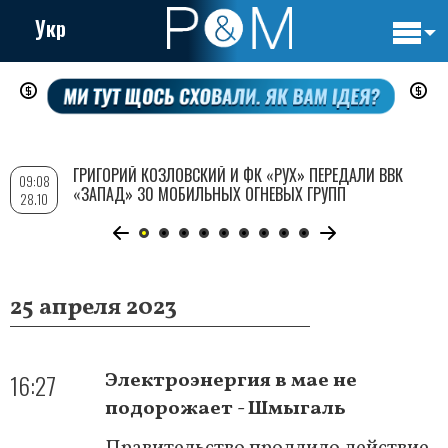
Укр
Основн
Перейти
навигац
к
основному
содержанию
ГРИГОРИЙ КОЗЛОВСКИЙ И ФК «РУХ» ПЕРЕДАЛИ ВВК
09:08
«ЗАПАД» 30 МОБИЛЬНЫХ ОГНЕВЫХ ГРУПП
28.10
25 апреля 2023
16:27
Электроэнергия в мае не
подорожает - Шмыгаль
Правительство продлило действие