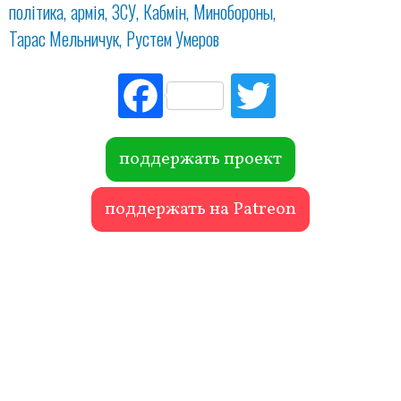
політика
армія
ЗСУ
Кабмін
Минобороны
Тарас Мельничук
Рустем Умеров
Fac
Tw
ebo
itte
ok
r
поддержать проект
поддержать на Patreon