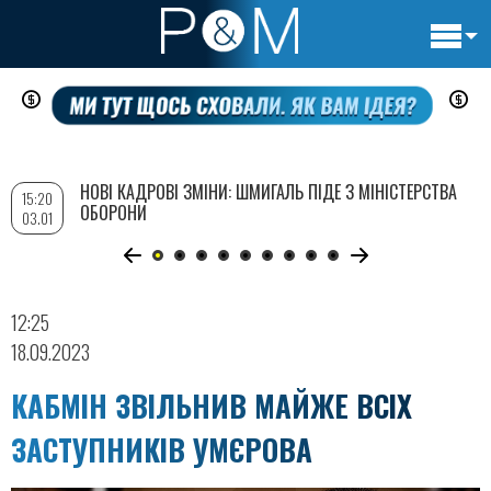
Основн
Перейти
навигац
до
основного
вмісту
НОВІ КАДРОВІ ЗМІНИ: ШМИГАЛЬ ПІДЕ З МІНІСТЕРСТВА
15:20
ОБОРОНИ
03.01
12:25
18.09.2023
КАБМІН ЗВІЛЬНИВ МАЙЖЕ ВСІХ
ЗАСТУПНИКІВ УМЄРОВА