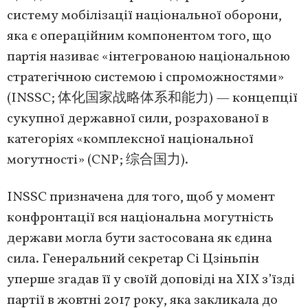
систему мобілізації національної оборони,
яка є операційним компонентом того, що
партія називає «інтегрованою національною
стратегічною системою і спроможностями»
(INSSC; 体化国家战略体系和能力) — концепції
сукупної державної сили, розрахованої в
категоріях «комплексної національної
могутності» (CNP; 综合国力).
INSSC призначена для того, щоб у момент
конфронтації вся національна могутність
держави могла бути застосована як єдина
сила. Генеральний секретар Сі Цзіньпін
уперше згадав її у своїй доповіді на XIX з’їзді
партії в жовтні 2017 року, яка закликала до