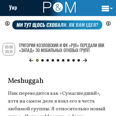
Укр
Основн
Перейти
навигац
к
основному
содержанию
ГРИГОРИЙ КОЗЛОВСКИЙ И ФК «РУХ» ПЕРЕДАЛИ ВВК
09:08
«ЗАПАД» 30 МОБИЛЬНЫХ ОГНЕВЫХ ГРУПП
28.10
Meshuggah
Ник переводится как «Сумасшедший»,
хотя на самом деле я взял его в честь
любимой группы. Я относительно новый