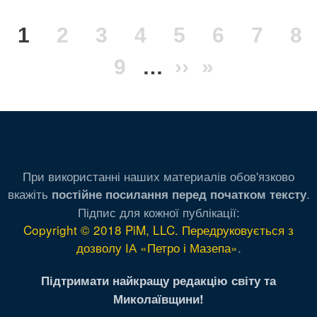
Нумерация
Текущая
1
Page
2
Page
3
Page
4
Page
5
Page
6
Page
7
Pa
8
страниц
страница
Page
9
…
Следующая
››
Последня
»
страница
страница
При використанні наших материалів обов'язково
вкажіть
.
постійне посилання перед початком тексту
Підпис для кожної публікації:
Copyright © 2018 PiM, LLC. Передруковується з
дозволу ІА «Петро і Мазепа»
.
Підтримати найкращу редакцію світу та
Миколаївщини!