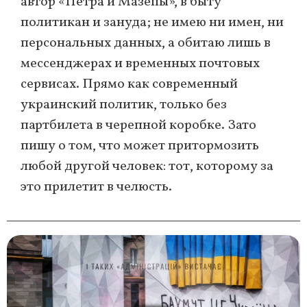
автор
«Петра и Мазепы», в быту
политикан и зануда;
не имею ни имен, ни
персональных данных, а обитаю лишь в
мессенджерах и временных почтовых
сервисах. Прямо как современный
украинский политик, только без
партбилета в черепной коробке. Зато
пишу о том, что может притормозить
любой другой человек: тот, которому за
это прилетит в челюсть.