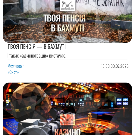
ТВОЯ ПЕНСІЯ — В БАХМУТІ
І таких «адміністрацій» вистачає.
Meshuggah
18:00 09.07.2026
«Єнот»