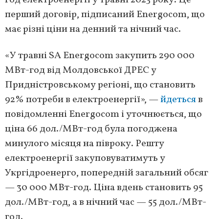
год електроенергії у травні 2023 року. Це
перший договір, підписаний Energocom, що
має різні ціни на денний та нічний час.
«У травні SA Energocom закупить 290 000
МВт-год від Молдовської ДРЕС у
Придністровському регіоні, що становить
92% потреби в електроенергії», —
йдеться
в
повідомленні Energocom і уточнюється, що
ціна 66 дол./МВт-год була погоджена
минулого місяця на півроку. Решту
електроенергії закуповуватимуть у
Укргідроенерго, попередній загальний обсяг
— 30 000 МВт-год. Ціна вдень становить 95
дол./МВт-год, а в нічний час — 55 дол./МВт-
год.