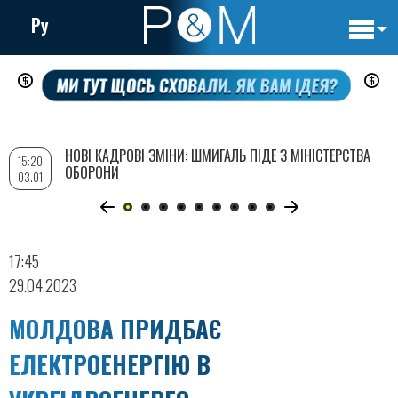
Ру
Основн
Перейти
навигац
до
основного
вмісту
НОВІ КАДРОВІ ЗМІНИ: ШМИГАЛЬ ПІДЕ З МІНІСТЕРСТВА
15:20
ОБОРОНИ
03.01
17:45
29.04.2023
МОЛДОВА ПРИДБАЄ
ЕЛЕКТРОЕНЕРГІЮ В