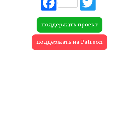
Fac
Tw
ebo
itte
ok
r
поддержать проект
поддержать на Patreon