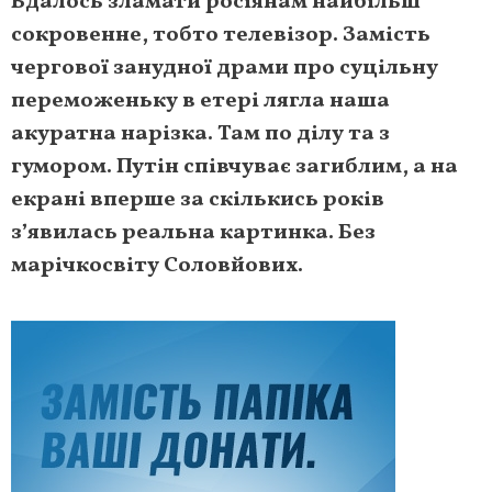
Вдалось зламати росіянам найбільш
сокровенне, тобто телевізор. Замість
чергової занудної драми про суцільну
переможеньку в етері лягла наша
акуратна нарізка. Там по ділу та з
гумором. Путін співчуває загиблим, а на
екрані вперше за скількись років
з’явилась реальна картинка. Без
марічкосвіту Соловйових.