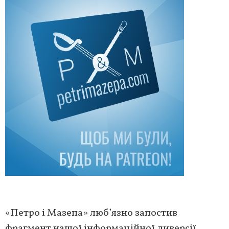
«Петро і Мазепа» люб’язно запостив
фрагмент нашої інформаційної диверсії.