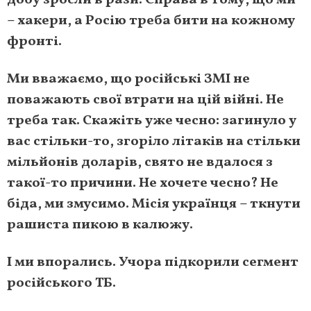
добу зросли в рази. Справа в тому, що ми
– хакери, а Росію треба бити на кожному
фронті.
Ми вважаємо, що російські ЗМІ не
поважають свої втрати на цій війні. Не
треба так. Скажіть уже чесно: загинуло у
вас стільки-то, згоріло літаків на стільки
мільйонів доларів, свято не вдалося з
такої-то причини. Не хочете чесно? Не
біда, ми змусимо. Місія українця – ткнути
рашиста пикою в калюжу.
І ми впорались. Учора підкорили сегмент
російського ТБ.