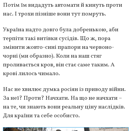
Потім їм видадуть автомати й кинуть проти
нас. І трохи пізніше вони тут помруть.
Україна надто довго була добренькою, аби
терпіти такі витівки сусідів. Що ж, пора
змінити жовто-сині прапори на червоно-
чорні (ми образно). Коли на наш стяг
проливається кров, він стає саме таким. А
крові лилось чимало.
Нас не хвилює думка росіян із приводу війни.
За неї? Проти? Начхати. На що не начхати –
на те, чи знають вони реальну ціну наслідків.
Для країни та себе особисто.