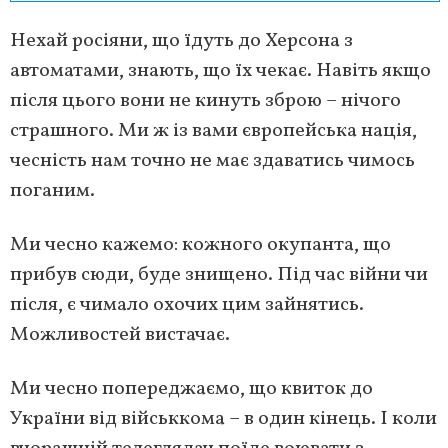
Нехай росіяни, що їдуть до Херсона з
автоматами, знають, що їх чекає. Навіть якщо
після цього вони не кинуть зброю – нічого
страшного. Ми ж із вами європейська нація,
чесність нам точно не має здаватись чимось
поганим.
Ми чесно кажемо: кожного окупанта, що
прибув сюди, буде знищено. Під час війни чи
після, є чимало охочих цим зайнятись.
Можливостей вистачає.
Ми чесно попереджаємо, що квиток до
України від військкома – в один кінець. І коли