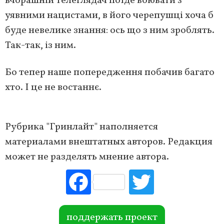
вчорашній телеглядач поїде воювати з
уявними нацистами, в його черепушці хоча б
буде невелике знання: ось що з ним зроблять.
Так-так, із ним.
Бо тепер наше попередження побачив багато
хто. І це не востаннє.
Рубрика "Гринлайт" наполняется
материалами внештатных авторов. Редакция
может не разделять мнение автора.
Fac
Tw
ebo
itte
ok
r
поддержать проект