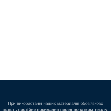
При використанні наших материалів обов'язково
вкажіть
.
постійне посилання перед початком тексту