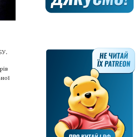
БУ.
рів
ьної