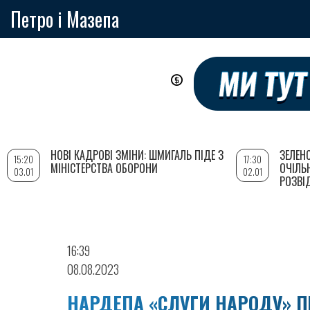
Петро і Мазепа
Перейти
до
основного
вмісту
НОВІ КАДРОВІ ЗМІНИ: ШМИГАЛЬ ПІДЕ З
ЗЕЛЕН
15:20
17:30
МІНІСТЕРСТВА ОБОРОНИ
ОЧІЛЬ
03.01
02.01
РОЗВІ
16:39
08.08.2023
НАРДЕПА «СЛУГИ НАРОДУ» П