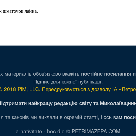
х материалів обов'язково вкажіть
постійне посилання п
Підпис для кожної публікації:
© 2018 PiM, LLC. Передруковується з дозволу ІА «Петро
Підтримати найкращу редакцію світу та Миколаївщини
л та канонів ми виклали в окремій статті,
і ось вам
поси
a nativitate - hoc die © PETRIMAZEPA.COM