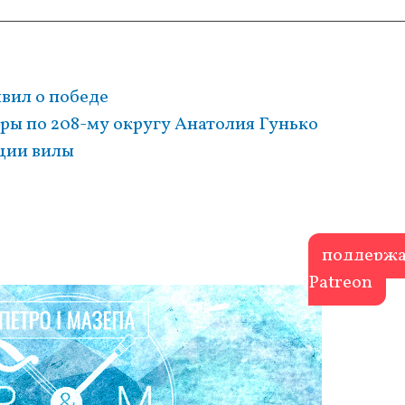
вил о победе
оры по 208-му округу Анатолия Гунько
ации вилы
поддержа
Patreon