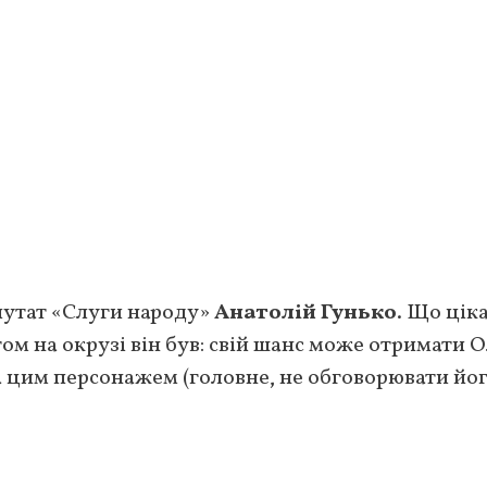
путат «Слуги народу»
Анатолій Гунько
. Що ціка
м на окрузі він був: свій шанс може отримати О
а цим персонажем (головне, не обговорювати йо