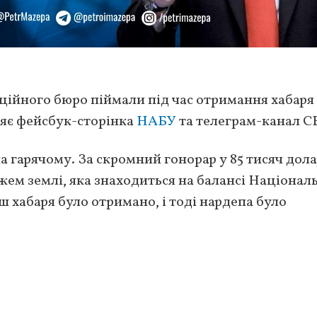
ійного бюро піймали під час отримання хабаря
ляє фейсбук-сторінка
НАБУ
та телеграм-канал С
 гарячому. За скромний гонорар у 85 тисяч дола
жем землі, яка знаходиться на балансі Націонал
 хабаря було отримано, і тоді нардепа було