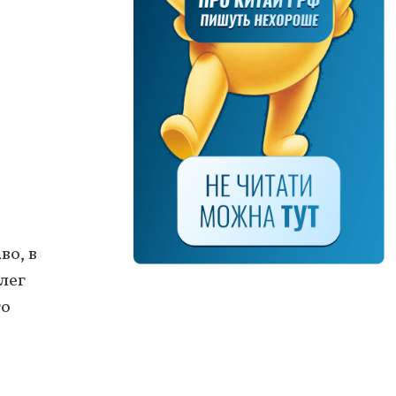
во, в
лег
го