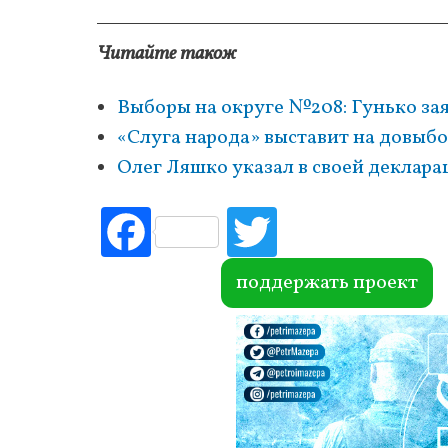
Читайте також
Выборы на округе №208: Гунько зая
«Слуга народа» выставит на довыб
Олег Ляшко указал в своей деклар
Fac
Tw
ebo
itte
ok
r
поддержать проект