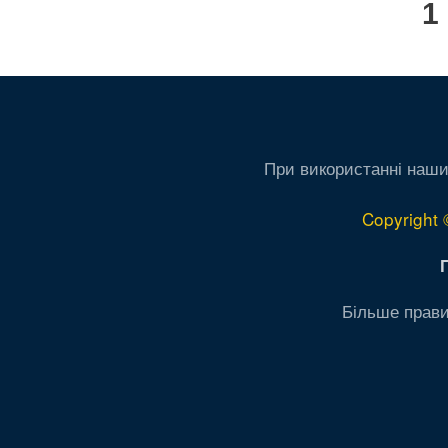
П
1
на
сторінки
с
При використанні наши
Copyright 
Більше прави