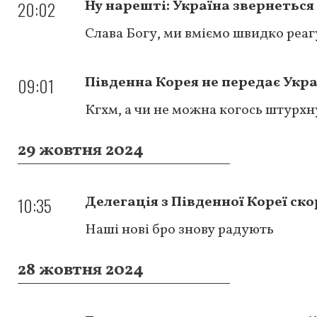
20:02
Ну нарешті: Україна звернеться
Слава Богу, ми вміємо швидко реаг
09:01
Південна Корея не передає Укра
Кгхм, а чи не можна когось штурхн
29 жовтня 2024
10:35
Делегація з Південної Кореї ско
Наші нові бро знову радують
28 жовтня 2024