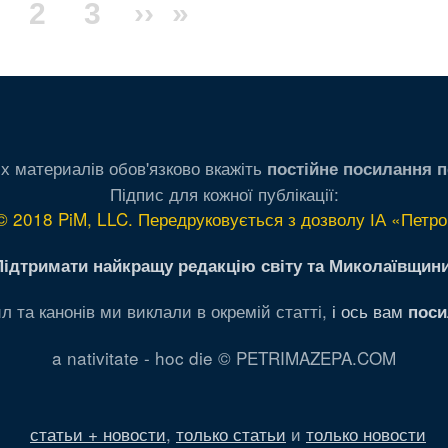
оточна
Сторінка
2
Сторінка
3
Наступна
››
Остання
»
торінка
сторінка
сторінка
х материалів обов'язково вкажіть
постійне посилання п
Підпис для кожної публікації:
© 2018 PiM, LLC. Передруковується з дозволу ІА «Петро
Підтримати найкращу редакцію світу та Миколаївщини
л та канонів ми виклали в окремій статті,
і ось вам
поси
a nativitate - hoc die © PETRIMAZEPA.COM
статьи + новости
,
только статьи
и
только новости