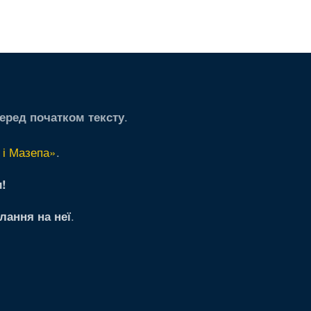
.
еред початком тексту
 і Мазепа»
.
!
.
лання на неї