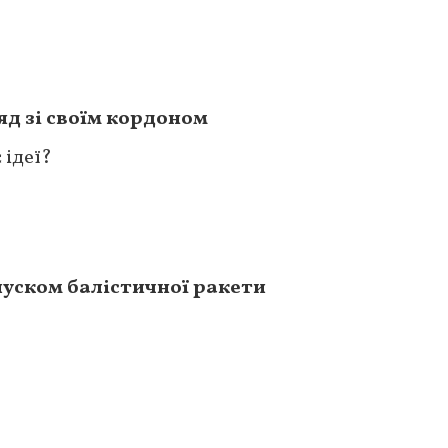
д зі своїм кордоном
 ідеї?
уском балістичної ракети