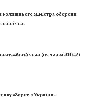
и колишнього міністра оборони
оєнний стан
дзвичайний стан (не через КНДР)
ативу «Зерно з України»