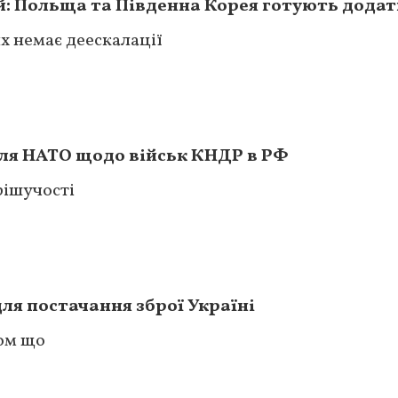
й: Польща та Південна Корея готують додат
х немає деескалації
для НАТО щодо військ КНДР в РФ
рішучості
ля постачання зброї Україні
том що