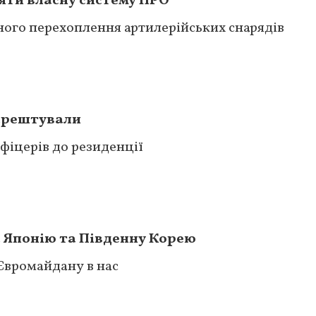
яти власну систему ПРО
ного перехоплення артилерійських снарядів
аарештували
офіцерів до резиденції
а Японію та Південну Корею
 Євромайдану в нас