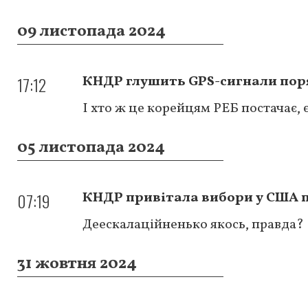
09 листопада 2024
17:12
КНДР глушить GPS-сигнали поря
І хто ж це корейцям РЕБ постачає, є
05 листопада 2024
07:19
КНДР привітала вибори у США п
Деескалаційненько якось, правда?
31 жовтня 2024