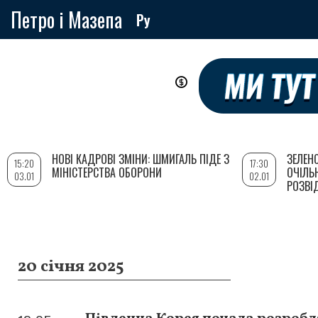
Петро і Мазепа
Ру
Перейти
до
основного
вмісту
НОВІ КАДРОВІ ЗМІНИ: ШМИГАЛЬ ПІДЕ З
ЗЕЛЕН
15:20
17:30
МІНІСТЕРСТВА ОБОРОНИ
ОЧІЛЬ
03.01
02.01
РОЗВІ
20 січня 2025