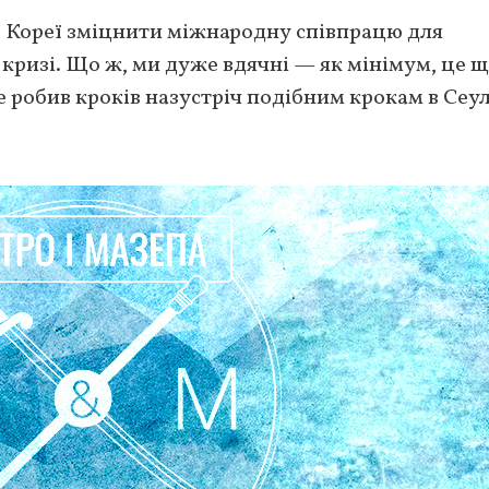
ї Кореї зміцнити міжнародну співпрацю для
кризі. Що ж, ми дуже вдячні — як мінімум, це 
робив кроків назустріч подібним крокам в Сеулі