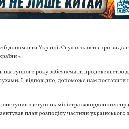
іб допомогти Україні. Сеул оголосив про виділе
країни».
ь наступного року забезпечити продовольство 
осухами. І, відповідно, допоможе нам поставити 
і, виступив заступник міністра закордонних спр
езентував план розподілу частини українського 