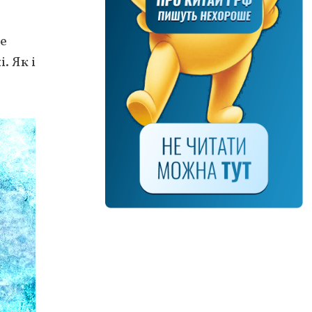
ще
. Як і