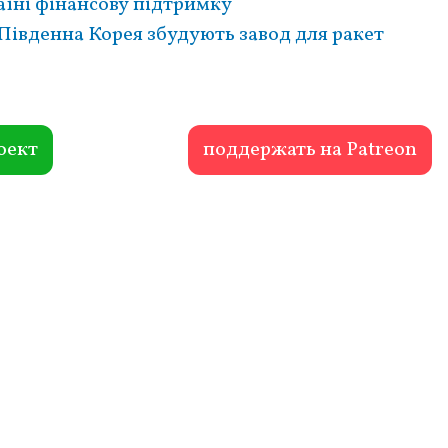
аїні фінансову підтримку
Південна Корея збудують завод для ракет
оект
поддержать на Patreon