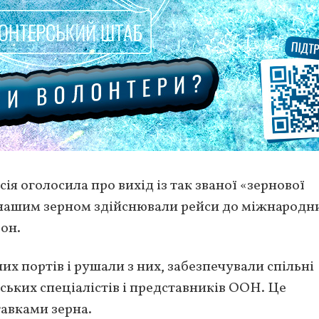
сія оголосила про вихід із так званої «зернової
з нашим зерном здійснювали рейси до міжнародн
он.
их портів і рушали з них, забезпечували спільні
нських спеціалістів і представників ООН. Це
авками зерна.