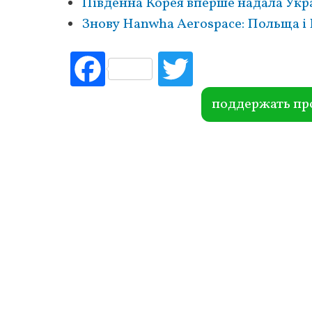
Південна Корея вперше надала Укр
Знову Hanwha Aerospace: Польща і 
Fac
Tw
ebo
itte
ok
r
поддержать пр