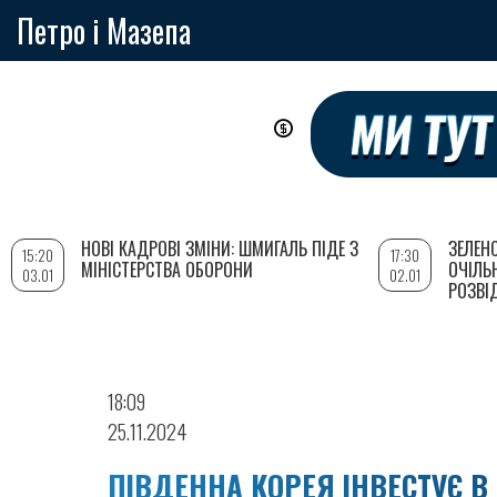
Петро і Мазепа
Перейти
до
основного
вмісту
НОВІ КАДРОВІ ЗМІНИ: ШМИГАЛЬ ПІДЕ З
ЗЕЛЕН
15:20
17:30
МІНІСТЕРСТВА ОБОРОНИ
ОЧІЛЬ
03.01
02.01
РОЗВІ
18:09
25.11.2024
ПІВДЕННА КОРЕЯ ІНВЕСТУЄ В 