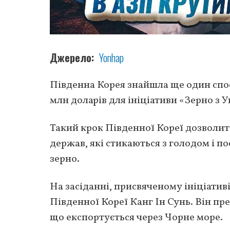
Джерело
Yonhap
Південна Корея знайшла ще один спос
млн доларів для ініціативи «Зерно з У
Такий крок Південної Кореї дозволит
держав, які стикаються з голодом і п
зерно.
На засіданні, присвяченому ініціатив
Південної Кореї Канг Ін Сунь. Він пр
що експортується через Чорне море.