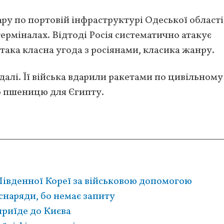
ару по портовій інфраструктурі Одеської області 
терміналах. Відтоді Росія систематично атакує
така класна угода з росіянами, класика жанру.
далі. Її війська вдарили ракетами по цивільному
о пшеницю для Єгипту.
 Південної Кореї за військовою допомогою
снаряди, бо немає запиту
приїде до Києва