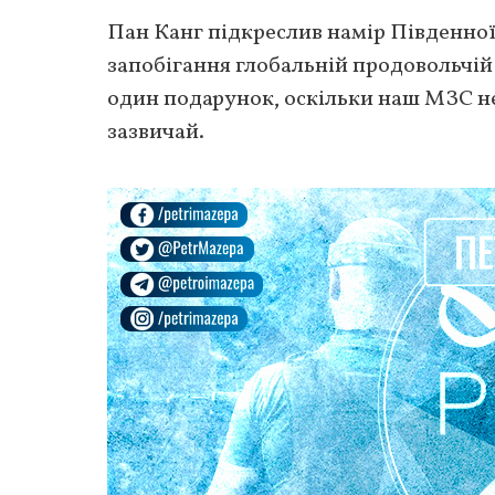
Пан Канг підкреслив намір Південно
запобігання глобальній продовольчій 
один подарунок, оскільки наш МЗС не 
зазвичай.