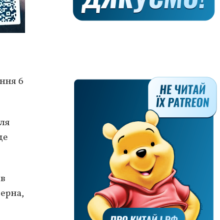
ння 6
для
це
ав
зерна,