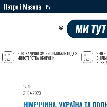
Петро і Мазепа
Ру
Перейти
до
основного
вмісту
НОВІ КАДРОВІ ЗМІНИ: ШМИГАЛЬ ПІДЕ З
ЗЕЛЕН
15:20
17:30
МІНІСТЕРСТВА ОБОРОНИ
ОЧІЛЬ
03.01
02.01
РОЗВІ
17:45
21.04.2023
НІМЕЧЧИНА, УКРАЇНА ТА ПО