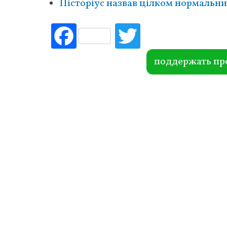
Пісторіус назвав цілком нормальним
Fac
Tw
ebo
itte
ok
r
поддержать пр