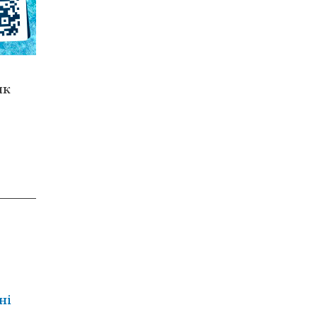
як
ні