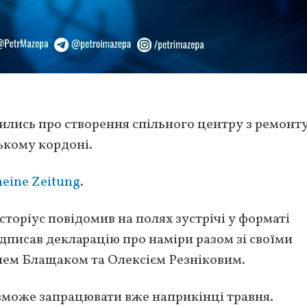
лись про створення спільного центру з ремонт
ькому кордоні.
meine Zeitung
.
торіус повідомив на полях зустрічі у форматі
ідписав декларацію про наміри разом зі своїми
шем Блащаком та Олексієм Резніковим.
зможе запрацювати вже наприкінці травня.