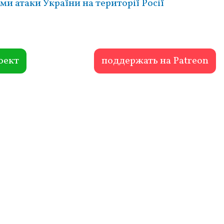
и атаки України на території Росії
оект
поддержать на Patreon