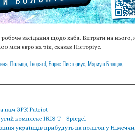
робоче засідання щодо хаба. Витрати на нього, 
00 млн євро на рік, сказав Пісторіус.
чина
Польща
Leopard
Борис Писториус
Мариуш Блащак
 нам ЗРК Patriot
угий комплекс IRIS-T – Spiegel
чання українців прибудуть на полігон у Німеччи