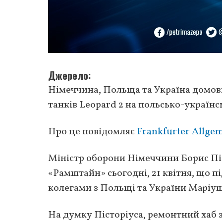
Джерело
Німеччина, Польща та Україна домови
танків Leopard 2 на польсько-українс
Про це повідомляє
Frankfurter Allge
Міністр оборони Німеччини Борис Піс
«Рамштайн» сьогодні, 21 квітня, що п
колегами з Польщі та України Маріу
На думку Пісторіуса, ремонтний хаб 