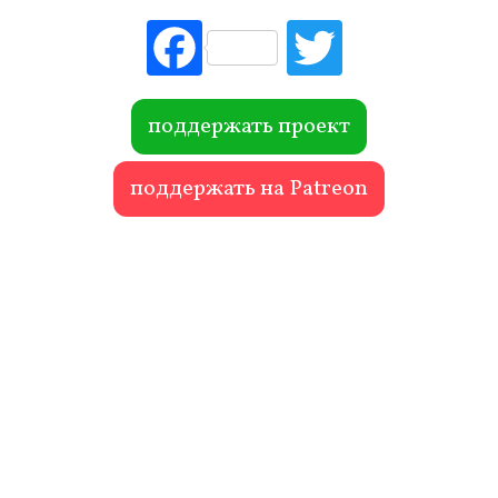
Fac
Tw
ebo
itte
ok
r
поддержать проект
поддержать на Patreon