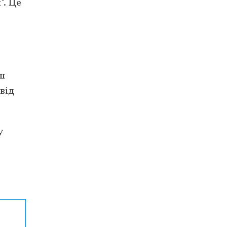
". Це
ї
ьш
від
У