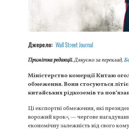
Джерело
Wall Street Journal
Примітка редакції.
Дякуємо за переклад,
Б
Міністерство комерції Китаю ого
обмеження. Вони стосуються літіє
китайських рідкоземів та пов’язан
Ці експортні обмеження, які президен
ворожий крок», — чергове нагадуван
економічну залежність від свого ком