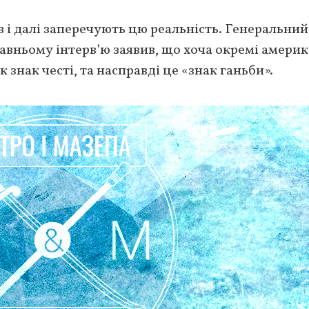
в і далі заперечують цю реальність. Генеральний
авньому інтерв’ю заявив, що хоча окремі амери
знак честі, та насправді це «знак ганьби».