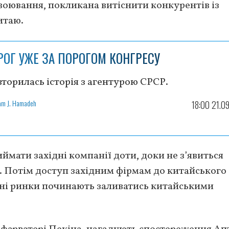
воювання, покликана витіснити конкурентів із
итаю.
РОГ УЖЕ ЗА ПОРОГОМ КОНГРЕСУ
торилась історія з агентурою СРСР.
am J. Hamadeh
18:00 21.0
мати західні компанії доти, доки не з’явиться
 Потім доступ західним фірмам до китайського
нні ринки починають заливатись китайськими