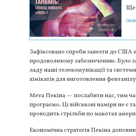
Ще 
Chris
Зафіксовано спроби завезти до США 
продовольчому забезпеченню. Було з
ладу наші телекомунікації та систем
хімікатів для виготовлення фентанілу
Мета Пекіна — послабити нас, тим ча
програємо. Ці військові наміри не є
проводить стрільби по макетах амери
Економічна стратегія Пекіна доповн