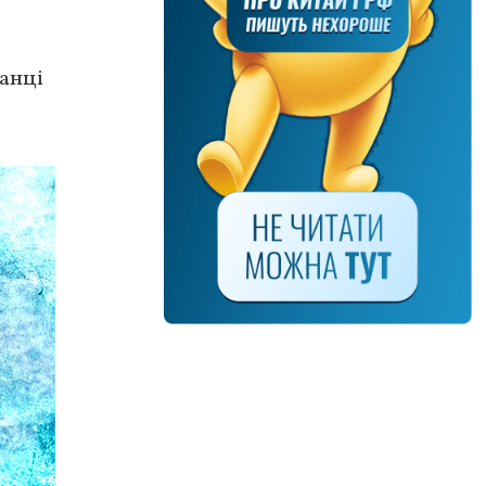
канці