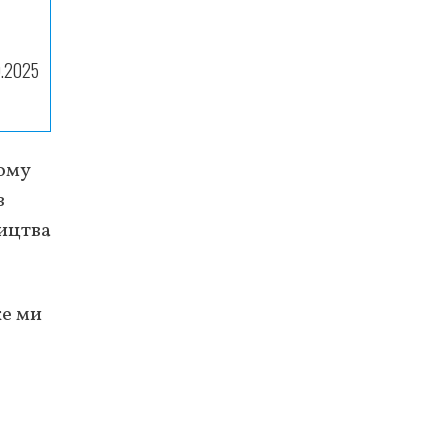
9.2025
шому
з
ництва
ке ми