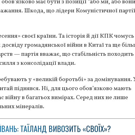
обов’язково має бути з позиції "або ми, або вони
обажання. Шкода, що лідери Комуністичної парті
ення» своєї країни. Та історія й дії КПК чомусь
м досвіду громадянської війни в Китаї та ще біл
ств — партія вважає, що стабільність походить 
силля з консолідації влади.
бувають у «великій боротьбі» за домінування. 
итай піднявся. Ні, для цього обов’язково мають
 війну в багатьох вимірах. Серед них не лише
ьних мінералів.
ЙВАНЬ: ТАЇЛАНД ВИВОЗИТЬ «СВОЇХ»?