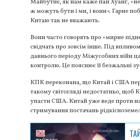
Майбутнє, як нам каже пан Хуанг, «не 
ж можуть бути і ми, і вони». Гарне п
Китаю так не вважають.
Вони часто говорять про «мирне піднес
свідчать про зовсім інше. Під впливо
давнього періоду Міжусобних війн цар
контролю. Це пояснює її безжальні зу
КПК переконана, що Китай і США пере
такому світогляді недостатньо, щоб К
упасти США. Китай уже веде проти нас
стримування постачань рідкісноземел
ТА