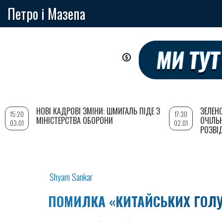
Петро і Мазепа
Перейти
до
основного
вмісту
НОВІ КАДРОВІ ЗМІНИ: ШМИГАЛЬ ПІДЕ З
ЗЕЛЕН
15:20
17:30
МІНІСТЕРСТВА ОБОРОНИ
ОЧІЛЬ
03.01
02.01
РОЗВІ
Shyam Sankar
ПОМИЛКА «КИТАЙСЬКИХ ГОЛУ