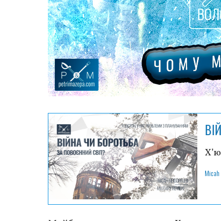
ВІ
Х’ю
Micah 