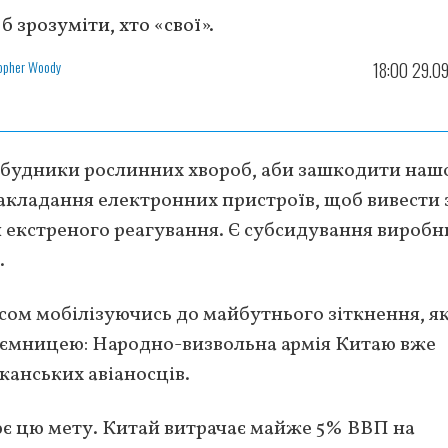
б зрозуміти, хто «свої».
topher Woody
18:00 29.0
збудники рослинних хвороб, аби зашкодити на
акладання електронних пристроїв, щоб вивести 
и екстреного реагування. Є субсидування вироб
.
сом мобілізуючись до майбутнього зіткнення, я
 таємницею: Народно-визвольна армія Китаю вже
канських авіаносців.
ює цю мету. Китай витрачає майже 5% ВВП на