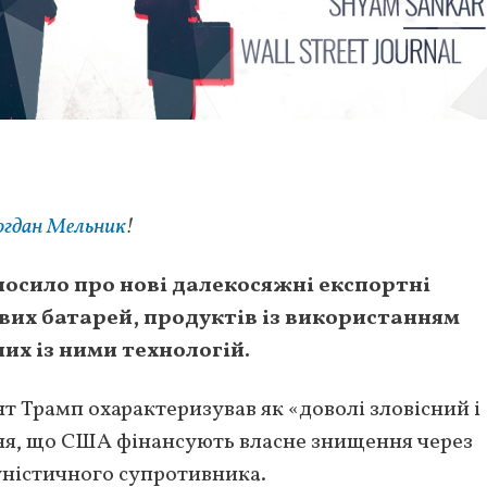
огдан Мельник
!
лосило про нові далекосяжні експортні
вих батарей, продуктів із використанням
их із ними технологій.
т Трамп охарактеризував як «доволі зловісний і
ня, що США фінансують власне знищення через
уністичного супротивника.