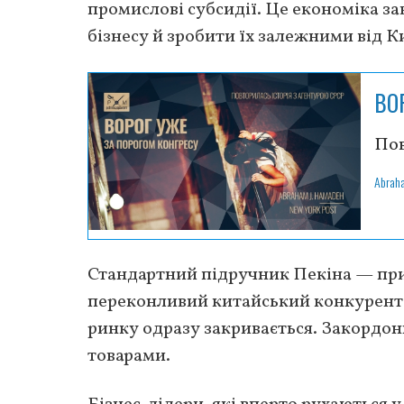
промислові субсидії. Це економіка за
бізнесу й зробити їх залежними від К
ВО
Пов
Abrah
Стандартний підручник Пекіна — прий
переконливий китайський конкурент.
ринку одразу закривається. Закордо
товарами.