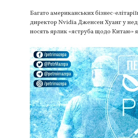
Багато американських бізнес-елітарії
директор Nvidia Дженсен Хуанг у нед
носять ярлик «яструба щодо Китаю» як 