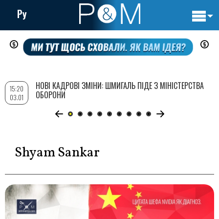
Ру
Основн
Перейти
навигац
до
основного
вмісту
НОВІ КАДРОВІ ЗМІНИ: ШМИГАЛЬ ПІДЕ З МІНІСТЕРСТВА
15:20
ОБОРОНИ
03.01
Shyam Sankar