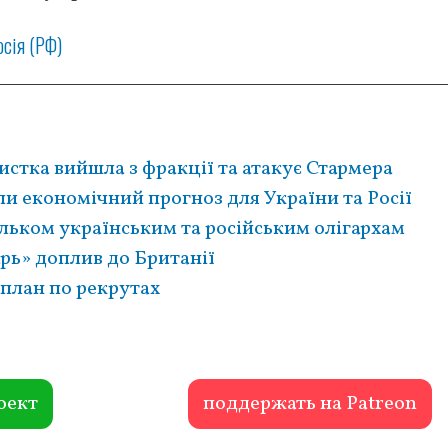
осія (РФ)
стка вийшла з фракції та атакує Стармера
и економічний прогноз для України та Росії
ільком українським та російським олігархам
рь» доплив до Британії
 план по рекрутах
оект
поддержать на Patreon