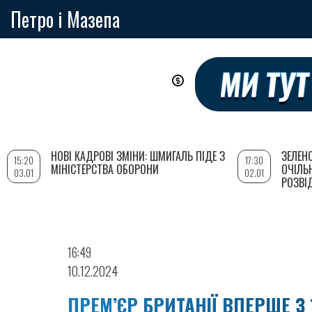
Петро і Мазепа
Перейти
до
основного
вмісту
НОВІ КАДРОВІ ЗМІНИ: ШМИГАЛЬ ПІДЕ З
ЗЕЛЕН
15:20
17:30
МІНІСТЕРСТВА ОБОРОНИ
ОЧІЛЬ
03.01
02.01
РОЗВІ
16:49
10.12.2024
ПРЕМ’ЄР БРИТАНІЇ ВПЕРШЕ З 