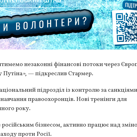
ятимемо незаконні фінансові потоки через Євро
Путіна», — підкреслив Стармер.
аціональний підрозділ із контролю за санкціями
навчання правоохоронців. Нові тренінги для
пного року.
з російським бізнесом, активно працює над змін
аходу проти Росії.