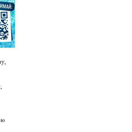
пу,
,
ою