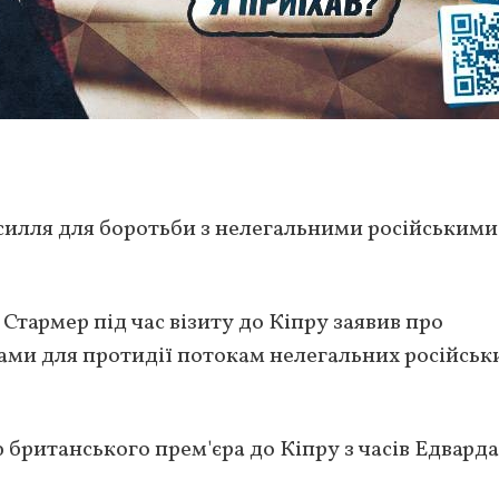
усилля для боротьби з нелегальними російськими
Стармер під час візиту до Кіпру заявив про
ами для протидії потокам нелегальних російськ
британського прем'єра до Кіпру з часів Едварда