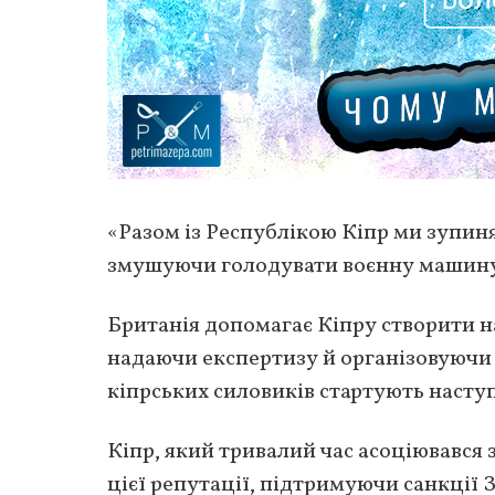
«Разом із Республікою Кіпр ми зупин
змушуючи голодувати воєнну машину 
Британія допомагає Кіпру створити н
надаючи експертизу й організовуючи 
кіпрських силовиків стартують насту
Кіпр, який тривалий час асоціювався 
цієї репутації, підтримуючи санкції З