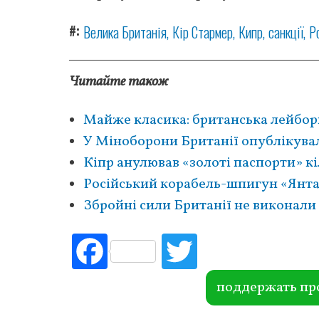
#
Велика Британія
Кір Стармер
Кипр
санкції
Р
Читайте також
Майже класика: британська лейбори
У Міноборони Британії опублікувал
Кіпр анулював «золоті паспорти» к
Російський корабель-шпигун «Янта
Збройні сили Британії не виконали
Fac
Tw
ebo
itte
ok
r
поддержать пр