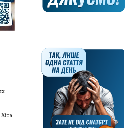
их
 Хіта