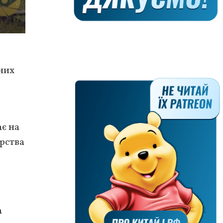
них
є на
ерства
а