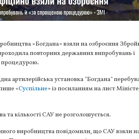
иробництва «Богдана» взяли на озброєння Зброй
 проходила повторних державних випробувань і
ю процедурою.
дна артилерійська установка "Богдана" перебува
пише «
Суспільне
» із посиланням на лист Мініст
а та кількості САУ не розголошується.
онного виробництва повідомили, що САУ взяли н