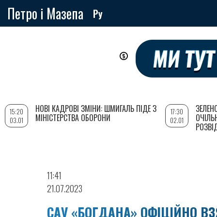
Петро і Мазепа
Ру
Перейти
до
основного
вмісту
НОВІ КАДРОВІ ЗМІНИ: ШМИГАЛЬ ПІДЕ З
ЗЕЛЕН
15:20
17:30
МІНІСТЕРСТВА ОБОРОНИ
ОЧІЛЬ
03.01
02.01
РОЗВІ
11:41
21.07.2023
САУ «БОГДАНА» ОФІЦІЙНО В