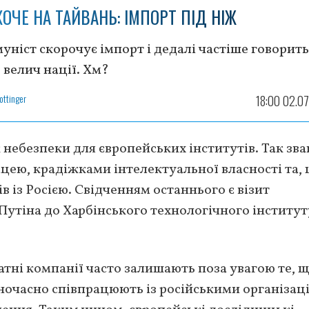
 ХОЧЕ НА ТАЙВАНЬ: ІМПОРТ ПІД НІЖ
уніст скорочує імпорт і дедалі частіше говорит
 велич нації. Хм?
ottinger
18:00 02.0
небезпеки для європейських інститутів. Так зва
ацею, крадіжками інтелектуальної власності та,
в із Росією. Свідченням останнього є візит
утіна до Харбінського технологічного інститут
атні компанії часто залишають поза увагою те, щ
ночасно співпрацюють із російськими організац