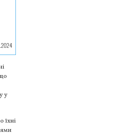
ь
7.2024
ні
 що
у у
о їхні
іями