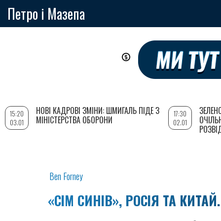
Петро і Мазепа
Перейти
до
основного
вмісту
НОВІ КАДРОВІ ЗМІНИ: ШМИГАЛЬ ПІДЕ З
ЗЕЛЕН
15:20
17:30
МІНІСТЕРСТВА ОБОРОНИ
ОЧІЛЬ
03.01
02.01
РОЗВІ
Ben Forney
«СІМ СИНІВ», РОСІЯ ТА КИТАЙ