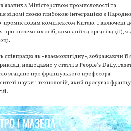
’язаних з Міністерством промисловості та
ів відомі своєю глибокою інтеграцією з Народно
во-промисловим комплексом Китаю. І включені д
 про іноземних осіб, компанії та організації), як
еці.
 співпрацю як «взаємовигідну», зображаючи її 
клад, нещодавно у статті в People’s Daily, газе
уло згадано про французького професора
итеті науки і технологій, який просуває франц
ій.