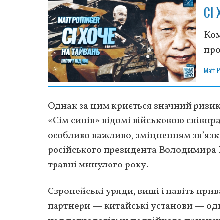
СІ
Ком
про
Matt P
Однак за цим криється значний ризик 
«Сім синів» відомі військовою співпр
особливо важливо, зміцненням зв’язкі
російського президента Володимира П
травні минулого року.
Європейські уряди, виші і навіть прив
партнери — китайські установи — од