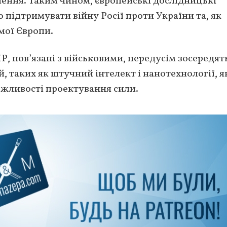
ення. Таким чином, європейські дослідницькі
підтримувати війну Росії проти України та, як
мої Європи.
, пов’язані з військовими, передусім зосередят
 таких як штучний інтелект і нанотехнології, я
жливості проектування сили.