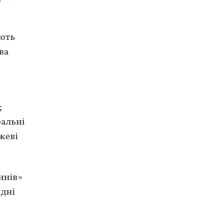
ають
ва
;
ральні
жеві
инів»
одні