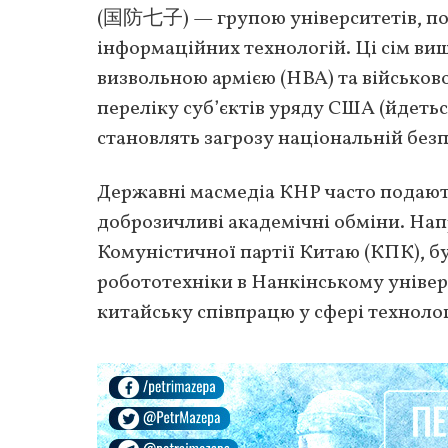
(国防七子) — групою університетів, пов
інформаційних технологій. Ці сім виш
визвольною армією (НВА) та військо
переліку суб’єктів уряду США (йдеться
становлять загрозу національній безп
Державні масмедіа КНР часто подають
доброзичливі академічні обміни. Напри
Комуністичної партії Китаю (КПК), б
робототехніки в Нанкінському універс
китайську співпрацю у сфері технолог