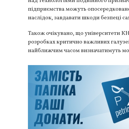
над технологіями подвійного признач
підприємства можуть опосередковано 
наслідок, завдавати шкоди безпеці са
Також очікувано, що університети КНР
розробках критично важливих галузей,
найближчим часом визначатимуть мо