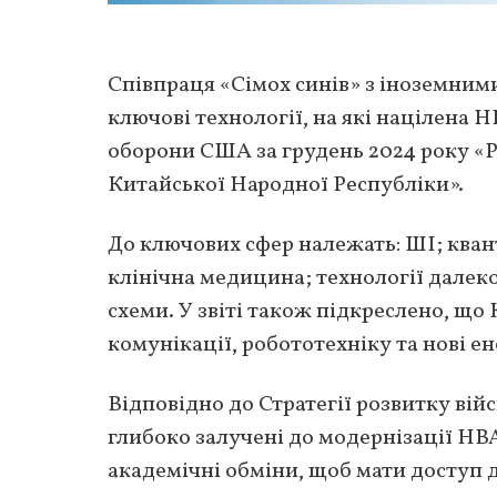
Співпраця «Сімох синів» з іноземними
ключові технології, на які націлена Н
оборони США за грудень 2024 року «Р
Китайської Народної Республіки».
До ключових сфер належать: ШІ; квант
клінічна медицина; технології далеко
схеми. У звіті також підкреслено, що
комунікації, робототехніку та нові е
Відповідно до Стратегії розвитку вій
глибоко залучені до модернізації НВ
академічні обміни, щоб мати доступ 