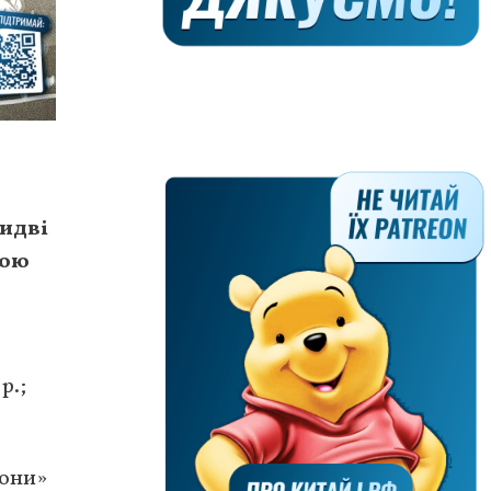
бидві
шою
р.;
рони»