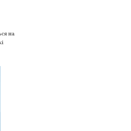
ься на
кі