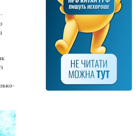
-
о
і
як
ті
узько-