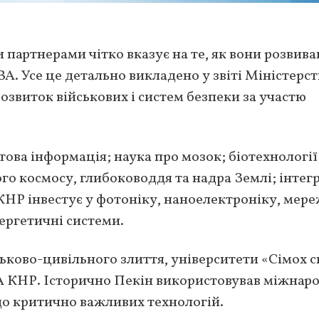
 партнерами чітко вказує на те, як вони розвив
ВА. Усе це детально викладено у звіті Міністерст
озвиток військових і систем безпеки за участю
ова інформація; наука про мозок; біотехнології
го космосу, глибоководдя та надра Землі; інтег
 КНР інвестує у фотоніку, наноелектроніку, мере
нергетичні системи.
ськово-цивільного злиття, університети «Сімох с
А КНР. Історично Пекін використовував міжнар
до критично важливих технологій.