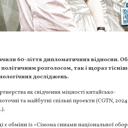
ачили 60-ліття дипломатичних відносин. О
 політичним розголосом, так і щораз тісні
хнологічних досліджень.
тнерства як свідчення міцності китайсько-
оточні та майбутні спільні проекти (CGTN, 2024 
).
ці є обміни із «Сімома синами національної обо