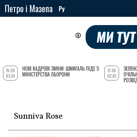
Петро і Мазепа
Ру
Перейти
до
основного
вмісту
НОВІ КАДРОВІ ЗМІНИ: ШМИГАЛЬ ПІДЕ З
ЗЕЛЕН
15:20
17:30
МІНІСТЕРСТВА ОБОРОНИ
ОЧІЛЬ
03.01
02.01
РОЗВІ
Sunniva Rose