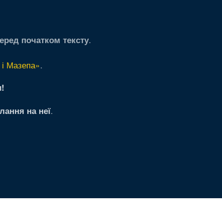
.
еред початком тексту
 і Мазепа»
.
!
.
лання на неї