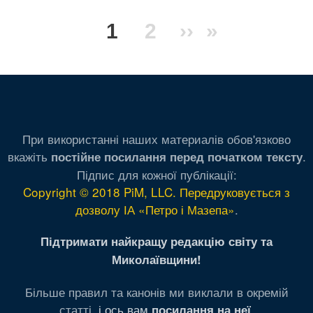
Розбивка
Поточна
1
Сторінка
2
Наступна
››
Остання
»
на
сторінки
сторінка
сторінка
сторінка
При використанні наших материалів обов'язково
вкажіть
.
постійне посилання перед початком тексту
Підпис для кожної публікації:
Copyright © 2018 PiM, LLC. Передруковується з
дозволу ІА «Петро і Мазепа»
.
Підтримати найкращу редакцію світу та
Миколаївщини!
Більше правил та канонів ми виклали в окремій
статті,
і ось вам
.
посилання на неї