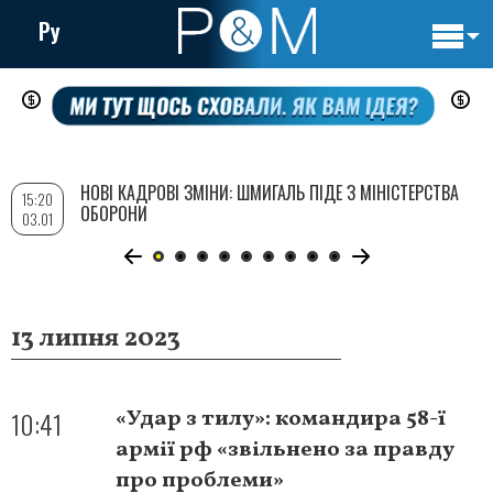
Ру
Основн
Перейти
навигац
до
основного
вмісту
НОВІ КАДРОВІ ЗМІНИ: ШМИГАЛЬ ПІДЕ З МІНІСТЕРСТВА
15:20
ОБОРОНИ
03.01
13 липня 2023
10:41
«Удар з тилу»: командира 58-ї
армії рф «звільнено за правду
про проблеми»