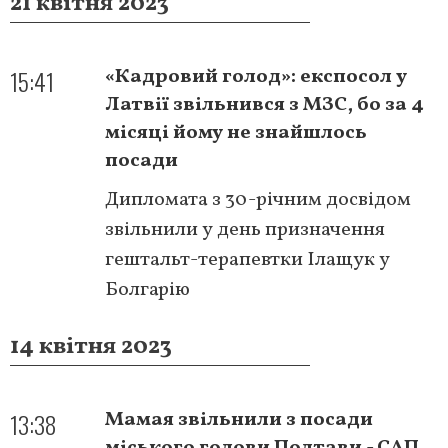
21 квітня 2023
15:41
«Кадровий голод»: експосол у
Латвії звільнився з МЗС, бо за 4
місяці йому не знайшлось
посади
Дипломата з 30-річним досвідом
звільнили у день призначення
гештальт-терапевтки Ілащук у
Болгарію
14 квітня 2023
13:38
Мамая звільнили з посади
міського голови Полтави - САП