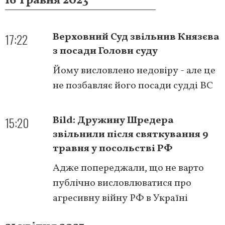
16 травня 2023
17:22
Верховний Суд звільнив Князєва
з посади Голови суду
Йому висловлено недовіру - але це
не позбавляє його посади судді ВС
15:20
Bild: Дружину Шредера
звільнили після святкування 9
травня у посольстві РФ
Адже попереджали, що не варто
публічно висловлюватися про
агресивну війну РФ в Україні