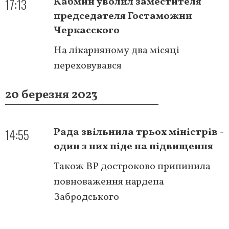
17:13
Кабмин уволил заместителя
председателя Гостаможни
Черкасского
На лікарняному два місяці
переховувався
20 березня 2023
14:55
Рада звільнила трьох міністрів -
один з них піде на підвищення
Також ВР достроково припинила
повноваження нардепа
Забродського
Розбивка