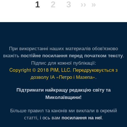
Поточна
1
Сторінка
2
Сторінка
3
Наступна
››
Остання
»
на
сторінки
сторінка
сторінка
сторінка
При використанні наших материалів обов'язково
вкажіть
.
постійне посилання перед початком тексту
Підпис для кожної публікації:
Copyright © 2018 PiM, LLC. Передруковується з
дозволу ІА «Петро і Мазепа»
.
Підтримати найкращу редакцію світу та
Миколаївщини!
Більше правил та канонів ми виклали в окремій
статті,
і ось вам
.
посилання на неї