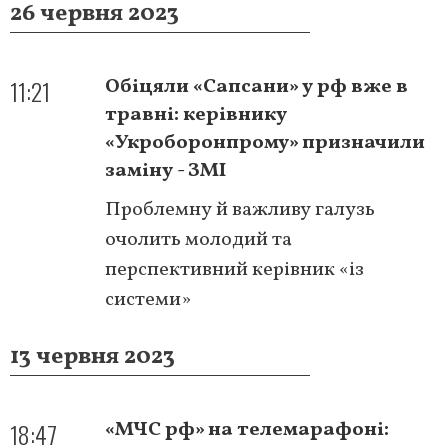
26 червня 2023
11:21
Обіцяли «Сапсани» у рф вже в
травні: керівнику
«Укроборонпрому» призначили
заміну - ЗМІ
Проблемну й важливу галузь
очолить молодий та
перспективний керівник «із
системи»
13 червня 2023
18:47
«МЧС рф» на телемарафоні: