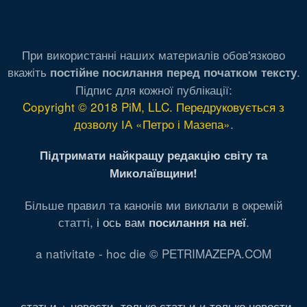
При використанні наших материалів обов'язково
вкажіть
.
постійне посилання перед початком тексту
Підпис для кожної публікації:
Copyright © 2018 PiM, LLC. Передруковується з
дозволу ІА «Петро і Мазепа»
.
Підтримати найкращу редакцію світу та
Миколаївщини!
Більше правил та канонів ми виклали в окремій
статті,
і ось вам
.
посилання на неї
a nativitate - hoc die © PETRIMAZEPA.COM
статьи + новости
,
только статьи
и
только новости