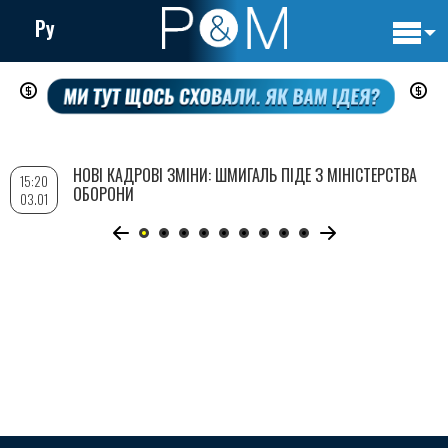
Ру
Основн
Перейти
навигац
до
основного
вмісту
НОВІ КАДРОВІ ЗМІНИ: ШМИГАЛЬ ПІДЕ З МІНІСТЕРСТВА
15:20
ОБОРОНИ
03.01