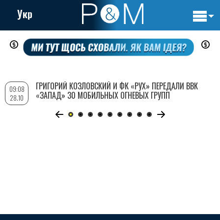
Укр
Основн
Перейти
навигац
к
основному
содержанию
ГРИГОРИЙ КОЗЛОВСКИЙ И ФК «РУХ» ПЕРЕДАЛИ ВВК
09:08
«ЗАПАД» 30 МОБИЛЬНЫХ ОГНЕВЫХ ГРУПП
28.10