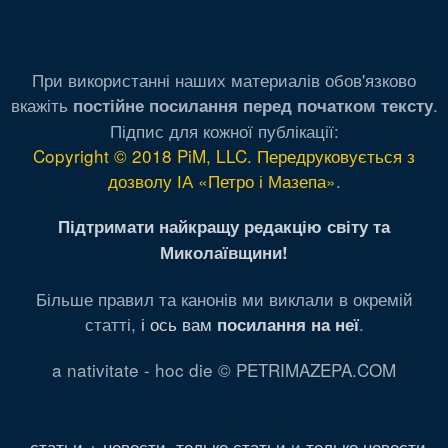
При використанні наших материалів обов'язково
вкажіть
.
постійне посилання перед початком тексту
Підпис для кожної публікації:
Copyright © 2018 PiM, LLC. Передруковується з
дозволу ІА «Петро і Мазепа»
.
Підтримати найкращу редакцію світу та
Миколаївщини!
Більше правил та канонів ми виклали в окремій
статті,
і ось вам
.
посилання на неї
a nativitate - hoc die © PETRIMAZEPA.COM
статьи + новости
,
только статьи
и
только новости