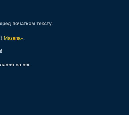
.
еред початком тексту
 і Мазепа»
.
!
.
лання на неї