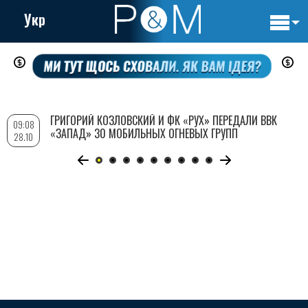
Укр
Основн
Перейти
навигац
к
основному
содержанию
ГРИГОРИЙ КОЗЛОВСКИЙ И ФК «РУХ» ПЕРЕДАЛИ ВВК
09:08
«ЗАПАД» 30 МОБИЛЬНЫХ ОГНЕВЫХ ГРУПП
28.10