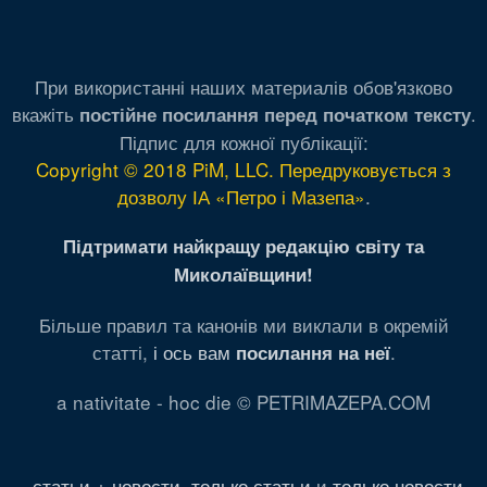
При використанні наших материалів обов'язково
вкажіть
.
постійне посилання перед початком тексту
Підпис для кожної публікації:
Copyright © 2018 PiM, LLC. Передруковується з
дозволу ІА «Петро і Мазепа»
.
Підтримати найкращу редакцію світу та
Миколаївщини!
Більше правил та канонів ми виклали в окремій
статті,
і ось вам
.
посилання на неї
a nativitate - hoc die © PETRIMAZEPA.COM
статьи + новости
,
только статьи
и
только новости